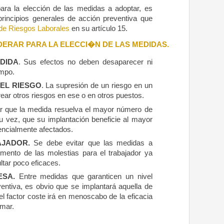
s para la elección de las medidas a adoptar, es
principios generales de acción preventiva que
de Riesgos Laborales
en su artículo 15.
DERAR PARA LA ELECCI�N DE LAS MEDIDAS.
DIDA
. Sus efectos no deben desaparecer ni
empo.
EL RIESGO
. La supresión de un riesgo en un
ear otros riesgos en ese o en otros puestos.
 que la medida resuelva el mayor número de
u vez, que su implantación beneficie al mayor
encialmente afectados.
AJADOR.
Se debe evitar que las medidas a
mento de las molestias para el trabajador ya
ltar poco eficaces.
ESA.
Entre medidas que garanticen un nivel
ventiva, es obvio que se implantará aquella de
 factor coste irá en menoscabo de la eficacia
omar.