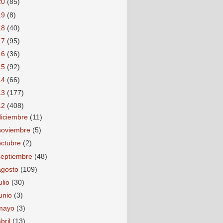
20
(85)
19
(8)
18
(40)
17
(95)
16
(36)
15
(92)
14
(66)
13
(177)
12
(408)
diciembre
(11)
noviembre
(5)
octubre
(2)
septiembre
(48)
agosto
(109)
ulio
(30)
junio
(3)
mayo
(3)
abril
(13)