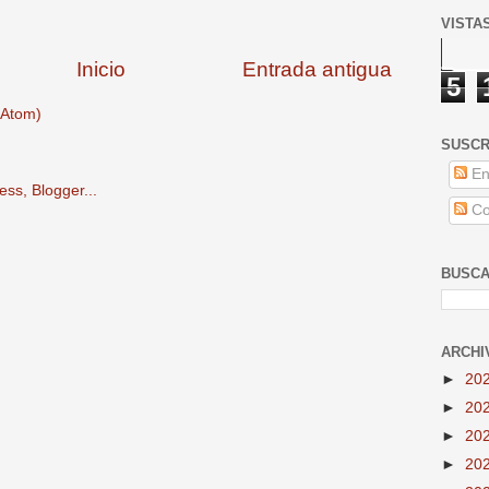
VISTA
Inicio
Entrada antigua
5
(Atom)
SUSCR
En
Co
BUSCA
ARCHI
►
20
►
20
►
20
►
20