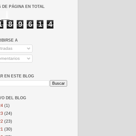
S DE PÁGINA EN TOTAL
1
8
9
6
1
4
IBIRSE A
tradas
mentarios
R EN ESTE BLOG
VO DEL BLOG
24
(1)
23
(24)
22
(23)
21
(30)