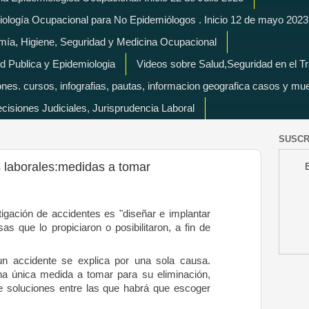
miología Ocupacional para No Epidemiólogos . Inicio 12 de mayo 2023
mía, Higiene, Seguridad y Medicina Ocupacional
d Publica y Epidemiologia
Videos sobre Salud,Seguridad en el T
es. cursos, infografias, pautas, informacion geografica casos y mu
isiones Judiciales, Jurisprudencia Laboral
SUSCR
s laborales:medidas a tomar
stigación de accidentes es "diseñar e implantar
as que lo propiciaron o posibilitaron, a fin de
n accidente se explica por una sola causa.
una única medida a tomar para su eliminación,
e soluciones entre las que habrá que escoger