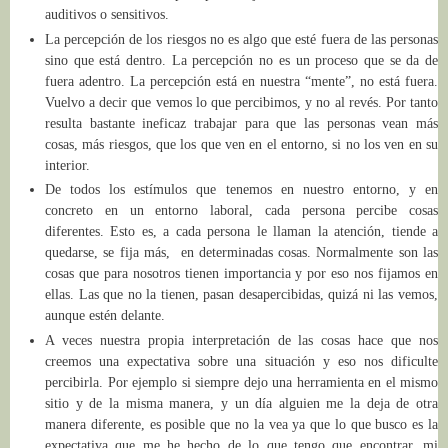
auditivos o sensitivos.
La percepción de los riesgos no es algo que esté fuera de las personas
sino que está dentro. La percepción no es un proceso que se da de
fuera adentro. La percepción está en nuestra “mente”, no está fuera.
Vuelvo a decir que vemos lo que percibimos, y no al revés. Por tanto
resulta bastante ineficaz trabajar para que las personas vean más
cosas, más riesgos, que los que ven en el entorno, si no los ven en su
interior.
De todos los estímulos que tenemos en nuestro entorno, y en
concreto en un entorno laboral, cada persona percibe cosas
diferentes. Esto es, a cada persona le llaman la atención, tiende a
quedarse, se fija más, en determinadas cosas. Normalmente son las
cosas que para nosotros tienen importancia y por eso nos fijamos en
ellas. Las que no la tienen, pasan desapercibidas, quizá ni las vemos,
aunque estén delante.
A veces nuestra propia interpretación de las cosas hace que nos
creemos una expectativa sobre una situación y eso nos dificulte
percibirla. Por ejemplo si siempre dejo una herramienta en el mismo
sitio y de la misma manera, y un día alguien me la deja de otra
manera diferente, es posible que no la vea ya que lo que busco es la
expectativa que me he hecho de lo que tengo que encontrar, mi