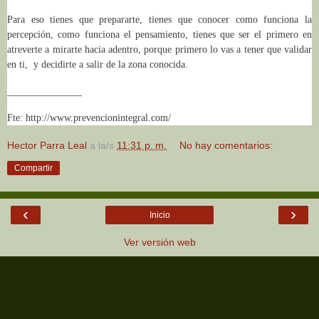
Para eso tienes que prepararte, tienes que conocer como funciona la
percepción, como funciona el pensamiento, tienes que ser el primero en
atreverte a mirarte hacia adentro, porque primero lo vas a tener que validar
en ti, y decidirte a salir de la zona conocida.
_______________
Fte: http://www.prevencionintegral.com/
Hector Parra Leal
a la/s
11:31 p. m.
No hay comentarios:
Compartir
‹
›
Inicio
Ver versión web