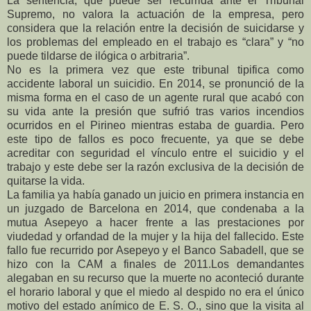
La sentencia, que puede ser recurrida ante el Tribunal
Supremo, no valora la actuación de la empresa, pero
considera que la relación entre la decisión de suicidarse y
los problemas del empleado en el trabajo es “clara” y “no
puede tildarse de ilógica o arbitraria”.
No es la primera vez que este tribunal tipifica como
accidente laboral un suicidio. En 2014, se pronunció de la
misma forma en el caso de un agente rural que acabó con
su vida ante la presión que sufrió tras varios incendios
ocurridos en el Pirineo mientras estaba de guardia. Pero
este tipo de fallos es poco frecuente, ya que se debe
acreditar con seguridad el vínculo entre el suicidio y el
trabajo y este debe ser la razón exclusiva de la decisión de
quitarse la vida.
La familia ya había ganado un juicio en primera instancia en
un juzgado de Barcelona en 2014, que condenaba a la
mutua Asepeyo a hacer frente a las prestaciones por
viudedad y orfandad de la mujer y la hija del fallecido. Este
fallo fue recurrido por Asepeyo y el Banco Sabadell, que se
hizo con la CAM a finales de 2011.Los demandantes
alegaban en su recurso que la muerte no aconteció durante
el horario laboral y que el miedo al despido no era el único
motivo del estado anímico de E. S. O., sino que la visita al