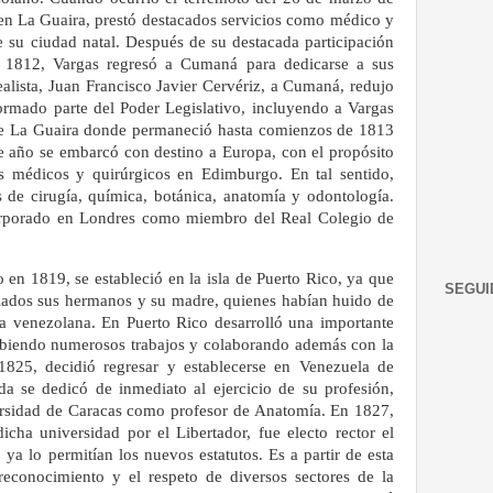
en La Guaira, prestó destacados servicios como médico y
su ciudad natal. Después de su destacada participación
de 1812, Vargas regresó a Cumaná para dedicarse a sus
realista, Juan Francisco Javier Cervériz, a Cumaná, redujo
formado parte del Poder Legislativo, incluyendo a Vargas
de La Guaira donde permaneció hasta comienzos de 1813
se año se embarcó con destino a Europa, con el propósito
s médicos y quirúrgicos en Edimburgo. En tal sentido,
s de cirugía, química, botánica, anatomía y odontología.
orporado en Londres como miembro del Real Colegio de
 en 1819, se estableció en la isla de Puerto Rico, ya que
SEGUI
giados sus hermanos y su madre, quienes habían huido de
a venezolana. En Puerto Rico desarrolló una importante
cribiendo numerosos trabajos y colaborando además con la
1825, decidió regresar y establecerse en Venezuela de
da se dedicó de inmediato al ejercicio de su profesión,
rsidad de Caracas como profesor de Anatomía. En 1827,
icha universidad por el Libertador, fue electo rector el
a lo permitían los nuevos estatutos. Es a partir de esta
reconocimiento y el respeto de diversos sectores de la