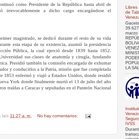
continuó como Presidente de la República hasta abril de
Libres
ó irrevocablemente a dicho cargo encargándose el
de Tab
Venezu
Gaceta
39.627
marzo 
REPÚB
imer magistrado, se dedicó durante el resto de su vida
BOLIV
rante esta etapa de su existencia, asumió la presidencia
VENE
ucción Pública, la cual ejerció desde 1839 hasta 1852.
MINIS
niversidad sus clases de anatomía y cirugía, fundando
PODE
POPUL
ica. Presidió también la comisión encargada de exhumar
LA SAL
tador y conducirlos a la Patria, misión que fue completada
e 1853 enfermó y viajó a Estados Unidos, donde residió
Nueva York donde finalmente murió el 13 de julio del año
ron traídas a Caracas y sepultadas en el Panteón Nacional
Institu
Venezo
a la/s
11:27 a. m.
No hay comentarios:
Seguro
IVSS
Durant
transc