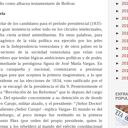
o como albacea testamentario de Bolívar.
►
20
►
20
ela
►
20
ar de los candidatos para el período presidencial (1835-
►
20
ran insistencia sobre todo en los círculos intelectuales,
►
20
 cierta actitud antimilitarista. En otras palabras, para
gónico de la vida política era ejercido por los jefes
►
20
 en la Independencia venezolana y de otros países en la
►
20
s sectores de la sociedad venezolana que veían con
►
20
mbres que tenían lógicas ambiciones políticas y de poder,
l mediante la prestigiosa figura de José María Vargas. En
►
20
ica caraqueña y nacional, comenzaron a presionar
►
20
rgas para que aceptara la primera magistratura, a lo que
►
20
sidente en las elecciones de 1834, voto ratificado por el
 se encargó de la presidencia el día 9. Posteriormente el
ada “Revolución de las Reformas” que lo depuso del cargo
ENTR
s. Del episodio concerniente a su detención es de donde
POPU
o Carujo, militar alzado, y el presidente: “¡Señor Doctor!
alientes-¡Señor Carujo! –replica Vargas- El mundo es del
mbargo, al poco tiempo fue restituido en la primera
tonio Páez (por orden del propio presidente, quien lo
ntar a los rebeldes) al mando del ejército constitucional