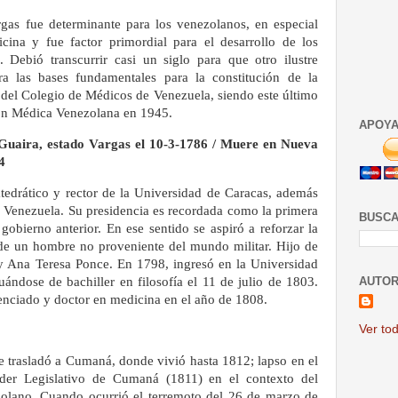
gas fue determinante para los venezolanos, en especial
cina y fue factor primordial para el desarrollo de los
 Debió transcurrir casi un siglo para que otro ilustre
ra las bases fundamentales para la constitución de la
el Colegio de Médicos de Venezuela, siendo este último
ión Médica Venezolana en 1945.
APOYA
Guaira, estado Vargas el 10-3-1786 / Muere en Nueva
4
atedrático y rector de la Universidad de Caracas, además
de Venezuela. Su presidencia es recordada como la primera
BUSCA
 gobierno anterior. En ese sentido se aspiró a reforzar la
s de un hombre no proveniente del mundo militar. Hijo de
 Ana Teresa Ponce. En 1798, ingresó en la Universidad
uándose de bachiller en filosofía el 11 de julio de 1803.
AUTOR
cenciado y doctor en medicina en el año de 1808.
Ver tod
e trasladó a Cumaná, donde vivió hasta 1812; lapso en el
der Legislativo de Cumaná (1811) en el contexto del
olano. Cuando ocurrió el terremoto del 26 de marzo de