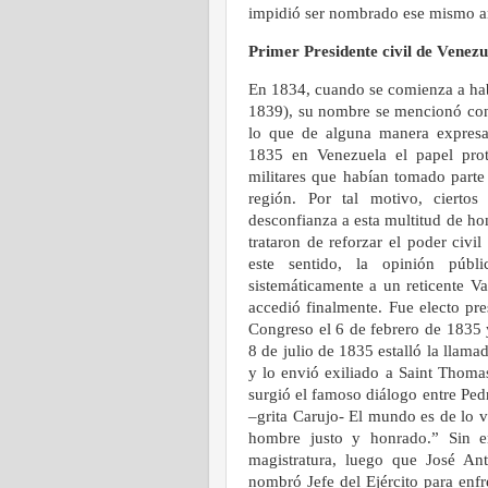
impidió ser nombrado ese mismo añ
Primer Presidente civil de Venezu
En 1834, cuando se comienza a habl
1839), su nombre se mencionó con g
lo que de alguna manera expresaba
1835 en Venezuela el papel prota
militares que habían tomado parte
región. Por tal motivo, cierto
desconfianza a esta multitud de ho
trataron de reforzar el poder civi
este sentido, la opinión públ
sistemáticamente a un reticente Va
accedió finalmente. Fue electo pre
Congreso el 6 de febrero de 1835 y
8 de julio de 1835 estalló la llam
y lo envió exiliado a Saint Thoma
surgió el famoso diálogo entre Pedr
–grita Carujo- El mundo es de lo v
hombre justo y honrado.” Sin e
magistratura, luego que José An
nombró Jefe del Ejército para enfre