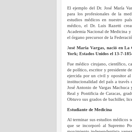
El ejemplo del Dr. José María Var
para los profesionales de la medi
estudios médicos en nuestro país.
médico, el Dr. Luis Razetti crea
Academia Nacional de Medicina y d
el órgano precursor de la Federac
J
osé Maria Vargas, nació en La 
York; Estados Unidos el 13-7-185
Fue médico cirujano, científico, c
de político, escritor y presidente 
ejercida por un civil y opositor al
institucionalidad del país a travé
José Antonio de Vargas Machuca y
Real y Pontificia de Caracas, grad
Obtuvo sus grados de bachiller, li
Estudiante de Medicina
Al terminar sus estudios médicos s
que se incorporó al Supremo Po
movimiento independentista venez