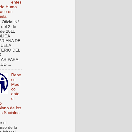
entes
 de Humo
aco en
ela
 Oficial N°
 del 2 de
de 2011
LICA
ARIANA DE
ZUELA
TERIO DEL
R
AR PARA
UD ...
Repo
so
Médi
co
ante
el
to
lano de los
s Sociales
e el
urso de la