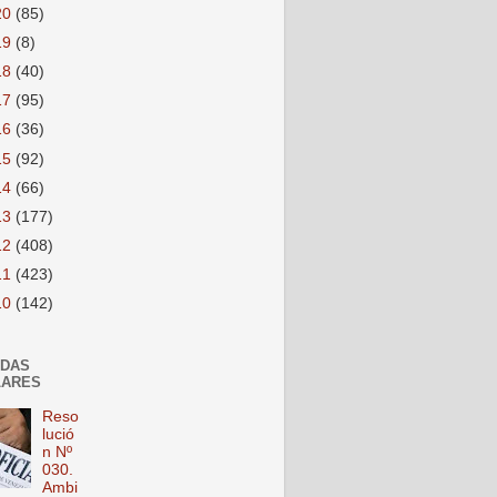
20
(85)
19
(8)
18
(40)
17
(95)
16
(36)
15
(92)
14
(66)
13
(177)
12
(408)
11
(423)
10
(142)
ADAS
LARES
Reso
lució
n Nº
030.
Ambi