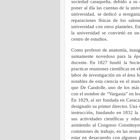
sociedad caraqueña, debido a su e
poner al día las cuentas de la univ
universidad, se dedicó a reorganiz
reparaciones físicas de los salon
universidad con otros planteles. 
la universidad se convirtió en un
centro de estudios.
Como profesor de anatomía, inaugu
sumamente novedoso para la époc
docente. En 1827 fundó la Soci
practicar reuniones científicas en 
labor de investigación en el área b
notables de esta ciencia en el mu
que De Candolle, uno de los más 
con el nombre de “Vargasia” en hom
En 1829, al ser fundada en Caraca
designado su primer director. Una v
instrucción, fundando en 1832 la 
sus actividades científicas y edu
asistiendo al Congreso Constituy
comisiones de trabajo, en las sesi
estar en desacuerdo con algunos p