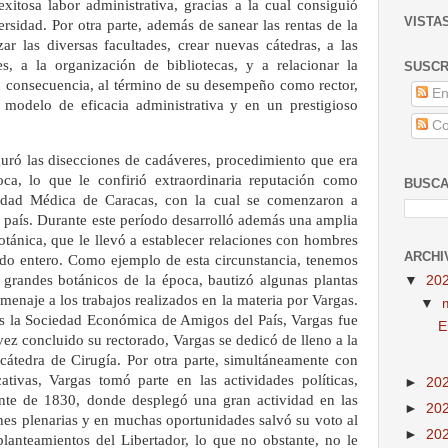
xitosa labor administrativa, gracias a la cual consiguió
VISTA
ersidad. Por otra parte, además de sanear las rentas de la
ar las diversas facultades, crear nuevas cátedras, a las
es, a la organización de bibliotecas, y a relacionar la
SUSCR
En consecuencia, al término de su desempeño como rector,
En
 modelo de eficacia administrativa y en un prestigioso
Co
ró las disecciones de cadáveres, procedimiento que era
a, lo que le confirió extraordinaria reputación como
BUSCA
edad Médica de Caracas, con la cual se comenzaron a
el país. Durante este período desarrolló además una amplia
otánica, que le llevó a establecer relaciones con hombres
ARCHI
ndo entero. Como ejemplo de esta circunstancia, tenemos
grandes botánicos de la época, bautizó algunas plantas
▼
20
enaje a los trabajos realizados en la materia por Vargas.
▼
s la Sociedad Económica de Amigos del País, Vargas fue
E
ez concluido su rectorado, Vargas se dedicó de lleno a la
cátedra de Cirugía. Por otra parte, simultáneamente con
cativas, Vargas tomó parte en las actividades políticas,
►
20
ente de 1830, donde desplegó una gran actividad en las
►
20
ones plenarias y en muchas oportunidades salvó su voto al
►
20
lanteamientos del Libertador, lo que no obstante, no le