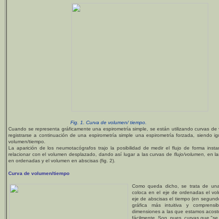
Fig. 1. Curva de volumen/ tiempo.
Cuando se representa gráficamente una espirometría simple, se están utilizando curvas d
registrarse a continuación de una espirometría simple una espirometría forzada, siendo 
volumen/tiempo.
La aparición de los neumotacógrafos trajo la posibilidad de medir el flujo de forma ins
relacionar con el volumen desplazado, dando así lugar a las curvas de
flujo/volumen,
en la
en ordenadas y el volumen en abscisas (fig. 2).
Curva de volumen/tiempo
Como queda dicho, se trata de una
coloca en el eje de ordenadas el volu
eje de abscisas el tiempo (en segundo
gráfica más intuitiva y comprensi
dimensiones a las que estamos acos
fácilmente. Son, pues, curvas que "s