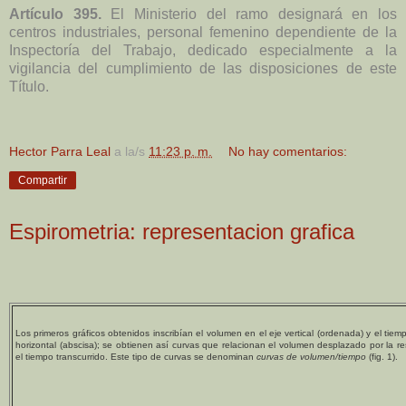
Artículo 395.
El Ministerio del ramo designará en los
centros industriales, personal femenino dependiente de la
Inspectoría del Trabajo, dedicado especialmente a la
vigilancia del cumplimiento de las disposiciones de este
Título.
Hector Parra Leal
a la/s
11:23 p. m.
No hay comentarios:
Compartir
Espirometria: representacion grafica
Los primeros gráficos obtenidos inscribían el volumen en el eje vertical (ordenada) y el tiemp
horizontal (abscisa); se obtienen así curvas que relacionan el volumen desplazado por la re
el tiempo transcurrido. Este tipo de curvas se denominan
curvas de volumen/tiempo
(fig. 1).