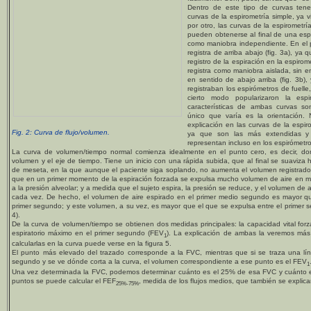
Dentro de este tipo de curvas tene
curvas de la espirometría simple, ya vi
por otro, las curvas de la espirometrí
pueden obtenerse al final de una espi
como maniobra independiente. En el p
registra de arriba abajo (fig. 3a), ya 
registro de la espiración en la espiro
registra como maniobra aislada, sin e
en sentido de abajo arriba (fig. 3b)
registraban los espirómetros de fuell
cierto modo popularizaron la espi
características de ambas curvas so
único que varía es la orientación.
explicación en las curvas de la espir
Fig. 2: Curva de flujo/volumen.
ya que son las más extendidas y
representan incluso en los espirómet
La curva de volumen/tiempo normal comienza idealmente en el punto cero, es decir, do
volumen y el eje de tiempo. Tiene un inicio con una rápida subida, que al final se suaviza
de meseta, en la que aunque el paciente siga soplando, no aumenta el volumen registrad
que en un primer momento de la espiración forzada se expulsa mucho volumen de aire en 
a la presión alveolar; y a medida que el sujeto espira, la presión se reduce, y el volumen de
cada vez. De hecho, el volumen de aire espirado en el primer medio segundo es mayor qu
primer segundo; y este volumen, a su vez, es mayor que el que se expulsa entre el primer se
4).
De la curva de volumen/tiempo se obtienen dos medidas principales: la capacidad vital for
espiratorio máximo en el primer segundo (FEV
). La explicación de ambas la veremos más
1
calcularlas en la curva puede verse en la figura 5.
El punto más elevado del trazado corresponde a la FVC, mientras que si se traza una líne
segundo y se ve dónde corta a la curva, el volumen correspondiente a ese punto es el FEV
1
Una vez determinada la FVC, podemos determinar cuánto es el 25% de esa FVC y cuánto 
puntos se puede calcular el FEF
, medida de los flujos medios, que también se explic
25%-75%