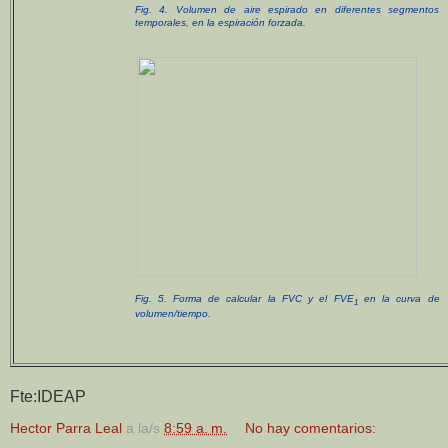
Fig. 4. Volumen de aire espirado en diferentes segmentos
temporales, en la espiración forzada.
Fig. 5. Forma de calcular la FVC y el FVE
en la curva de
1
volumen/tiempo.
Fte:IDEAP
Hector Parra Leal
a la/s
8:59 a. m.
No hay comentarios: