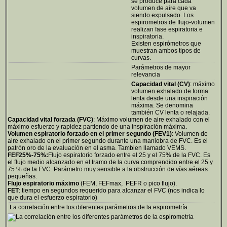
se produce para cada
volumen de aire que va
siendo expulsado. Los
espirometros de flujo-volumen
realizan fase espiratoria e
inspiratoria.
Existen espirómetros que
muestran ambos tipos de
curvas.
Parámetros de mayor
relevancia
Capacidad vital (CV)
: máximo
volumen exhalado de forma
lenta desde una inspiración
máxima. Se denomina
también CV lenta o relajada.
Capacidad vital forzada (FVC)
: Máximo volumen de aire exhalado con el
máximo esfuerzo y rapidez partiendo de una inspiración máxima.
Volumen espiratorio forzado en el primer segundo (FEV1)
: Volumen de
aire exhalado en el primer segundo durante una maniobra de FVC. Es el
patrón oro de la evaluación en el asma. Tambien llamado VEMS.
FEF25%-75%:
Flujo espiratorio forzado entre el 25 y el 75% de la FVC. Es
el flujo medio alcanzado en el tramo de la curva comprendido entre el 25 y
75 % de la FVC. Parámetro muy sensible a la obstrucción de vías aéreas
pequeñas.
Flujo espiratorio máximo
(FEM, FEFmax, PEFR o pico flujo).
FET
: tiempo en segundos requerido para alcanzar el FVC (nos indica lo
que dura el esfuerzo espiratorio)
La correlación entre los diferentes parámetros de la espirometría