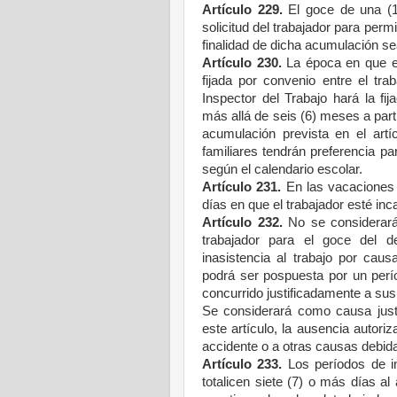
Artículo 229.
El goce de una (1
solicitud del trabajador para perm
finalidad de dicha acumulación sea
Artículo 230.
La época en que el
fijada por convenio entre el tra
Inspector del Trabajo hará la f
más allá de seis (6) meses a part
acumulación prevista en el artí
familiares tendrán preferencia p
según el calendario escolar.
Artículo 231.
En las vacaciones 
días en que el trabajador esté inc
Artículo 232.
No se considerará 
trabajador para el goce del 
inasistencia al trabajo por caus
podrá ser pospuesta por un perí
concurrido justificadamente a sus
Se considerará como causa justif
este artículo, la ausencia autori
accidente o a otras causas deb
Artículo 233.
Los períodos de ina
totalicen siete (7) o más días a