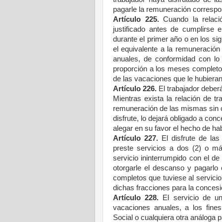
pagarle la remuneración correspo
Artículo 225.
Cuando la relació
justificado antes de cumplirse 
durante el primer año o en los si
el equivalente a la remuneració
anuales, de conformidad con lo 
proporción a los meses completo
de las vacaciones que le hubiera
Artículo 226.
El trabajador deberá
Mientras exista la relación de tr
remuneración de las mismas sin c
disfrute, lo dejará obligado a co
alegar en su favor el hecho de ha
Artículo 227.
El disfrute de las
preste servicios a dos (2) o m
servicio ininterrumpido con el d
otorgarle el descanso y pagarlo 
completos que tuviese al servici
dichas fracciones para la concesi
Artículo 228.
El servicio de un
vacaciones anuales, a los fines
Social o cualquiera otra análoga 