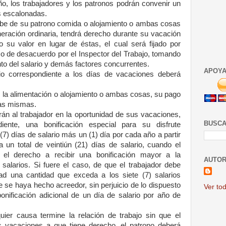
ño, los trabajadores y los patronos podrán convenir un
s escalonadas.
cibe de su patrono comida o alojamiento o ambas cosas
eración ordinaria, tendrá derecho durante su vacación
o su valor en lugar de éstas, el cual será fijado por
so de desacuerdo por el Inspector del Trabajo, tomando
nto del salario y demás factores concurrentes.
APOYA
io correspondiente a los días de vacaciones deberá
a alimentación o alojamiento o ambas cosas, su pago
las mismas.
n al trabajador en la oportunidad de sus vacaciones,
BUSCA
iente, una bonificación especial para su disfrute
(7) días de salario más un (1) día por cada año a partir
 un total de veintiún (21) días de salario, cuando el
o el derecho a recibir una bonificación mayor a la
AUTOR
) salarios. Si fuere el caso, de que el trabajador debe
ad una cantidad que exceda a los siete (7) salarios
que se haya hecho acreedor, sin perjuicio de lo dispuesto
Ver tod
bonificación adicional de un día de salario por año de
ier causa termine la relación de trabajo sin que el
as vacaciones a que tiene derecho, el patrono deberá