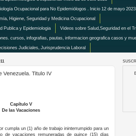
miología Ocupacional para No Epidemiólogos . Inicio 12 de mayo 2023
mía, Higiene, Seguridad y Medicina Ocupacional
d Publica y Epidemiologia
Videos sobre Salud,Seguridad en el T
es. cursos, infografias, pautas, informacion geografica casos y mu
isiones Judiciales, Jurisprudencia Laboral
11
SUSCR
 Venezuela. Titulo IV
Capítulo V
De las Vacaciones
r cumpla un (1) año de trabajo ininterrumpido para un
odo de vacaciones remuneradas de quince (15) días