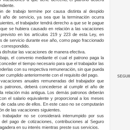
ndiente.
n de trabajo termine por causa distinta al despido
el año de servicio, ya sea que la terminación ocurra
guientes, el trabajador tendrá derecho a que se le pague
n que se hubiera causado en relación a las vacaciones
previsto en los artículos 219 y 223 de esta Ley, en
s de servicio durante ese año, como pago fraccionado
n correspondido.
 disfrutar las vacaciones de manera efectiva.
abajo, el convenio mediante el cual el patrono paga la
onceder el tiempo necesario para que el trabajador las
ncederlas con su respectiva remuneración, sin que pueda
ber cumplido anteriormente con el requisito del pago.
SEGUI
 vacaciones anuales remuneradas del trabajador que
ás patronos, deberá concederse al cumplir el año de
e la relación más antigua. Los demás patronos deberán
con el salario equivalente y proporcional a los meses
o de cada uno de ellos. En este caso no se computarán
ón de las vacaciones siguientes.
 trabajador no se considerará interrumpido por sus
 del pago de cotizaciones, contribuciones al Seguro
pagadera en su interés mientras preste sus servicios.