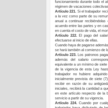
funcionamiento durante todo el a
régimen de vacaciones colectiva
Artículo 221.
Si el trabajador re
a la vez como parte de su remun
anual a continuar recibiéndolas 
acuerdo entre las partes y en ca
en cuenta el costo de vida, el mo
Artículo 222.
El pago del salar
efectuarse al inicio de ellas.
Cuando haya de pagarse además l
se hará también al comienzo de 
Artículo 223.
Los patronos pagará
además del salario correspond
equivalente a un mínimo de siete 
de la vigencia de esta Ley hasta
trabajador no hubiere adquirid
inicialmente prevista de siete (7
recibir en razón de su antigüed
iniciales, recibirá la cantidad a 
en este artículo respecto de la 
servicio a partir de su vigencia.
Artículo 224.
Cuando por cualqu
trabajador haya disfrutado de l