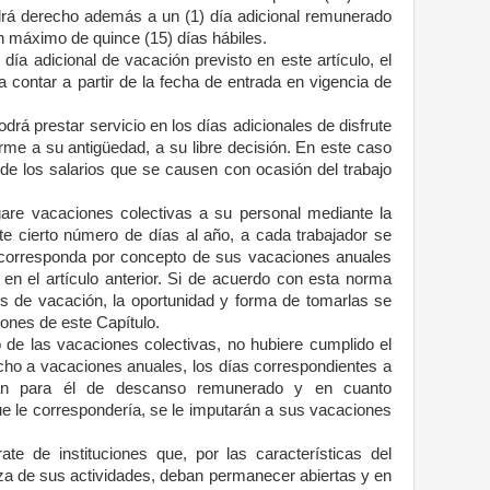
drá derecho además a un (1) día adicional remunerado
n máximo de quince (15) días hábiles.
 día adicional de vacación previsto en este artículo, el
 contar a partir de la fecha de entrada en vigencia de
odrá prestar servicio en los días adicionales de disfrute
me a su antigüedad, a su libre decisión. En este caso
 de los salarios que se causen con ocasión del trabajo
gare vacaciones colectivas a su personal mediante la
te cierto número de días al año, a cada trabajador se
 corresponda por concepto de sus vacaciones anuales
en el artículo anterior. Si de acuerdo con esta norma
es de vacación, la oportunidad y forma de tomarlas se
iones de este Capítulo.
o de las vacaciones colectivas, no hubiere cumplido el
echo a vacaciones anuales, los días correspondientes a
rán para él de descanso remunerado y en cuanto
ue le correspondería, se le imputarán a sus vacaciones
te de instituciones que, por las características del
eza de sus actividades, deban permanecer abiertas y en