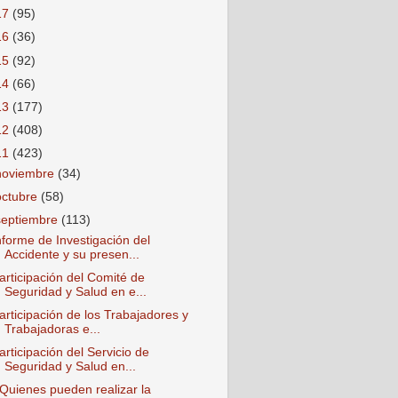
17
(95)
16
(36)
15
(92)
14
(66)
13
(177)
12
(408)
11
(423)
noviembre
(34)
octubre
(58)
septiembre
(113)
nforme de Investigación del
Accidente y su presen...
articipación del Comité de
Seguridad y Salud en e...
articipación de los Trabajadores y
Trabajadoras e...
articipación del Servicio de
Seguridad y Salud en...
Quienes pueden realizar la