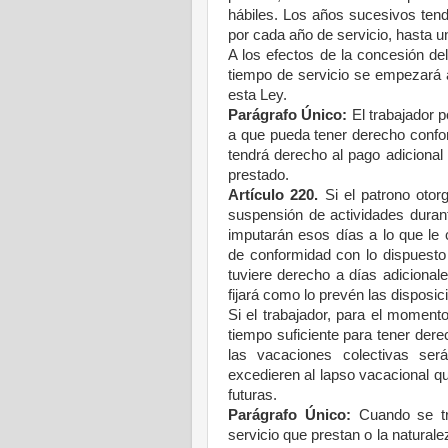
hábiles. Los años sucesivos ten
por cada año de servicio, hasta u
A los efectos de la concesión del
tiempo de servicio se empezará a
esta Ley.
Parágrafo Único:
El trabajador p
a que pueda tener derecho confor
tendrá derecho al pago adicional
prestado.
Artículo 220.
Si el patrono otor
suspensión de actividades duran
imputarán esos días a lo que le
de conformidad con lo dispuesto 
tuviere derecho a días adicional
fijará como lo prevén las disposic
Si el trabajador, para el moment
tiempo suficiente para tener der
las vacaciones colectivas se
excedieren al lapso vacacional q
futuras.
Parágrafo Único:
Cuando se tra
servicio que prestan o la natural