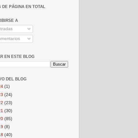
S DE PÁGINA EN TOTAL
IBIRSE A
tradas
mentarios
R EN ESTE BLOG
VO DEL BLOG
24
(1)
23
(24)
22
(23)
21
(30)
20
(85)
19
(8)
18
(40)