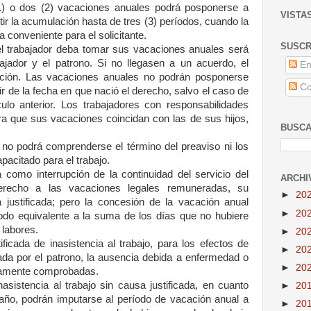
) o dos (2) vacaciones anuales podrá posponerse a
VISTA
itir la acumulación hasta de tres (3) períodos, cuando la
 conveniente para el solicitante.
SUSCR
 trabajador deba tomar sus vacaciones anuales será
bajador y el patrono. Si no llegasen a un acuerdo, el
En
ijación. Las vacaciones anuales no podrán posponerse
Co
ir de la fecha en que nació el derecho, salvo el caso de
culo anterior. Los trabajadores con responsabilidades
ara que sus vacaciones coincidan con las de sus hijos,
BUSCA
no podrá comprenderse el término del preaviso ni los
apacitado para el trabajo.
como interrupción de la continuidad del servicio del
ARCHI
derecho a las vacaciones legales remuneradas, su
►
20
a justificada; pero la concesión de la vacación anual
►
20
odo equivalente a la suma de los días que no hubiere
 labores.
►
20
icada de inasistencia al trabajo, para los efectos de
►
20
zada por el patrono, la ausencia debida a enfermedad o
►
20
idamente comprobadas.
sistencia al trabajo sin causa justificada, en cuanto
►
20
l año, podrán imputarse al período de vacación anual a
►
20