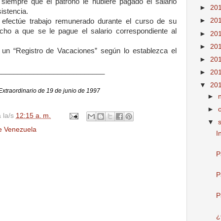
, siempre que el patrono le hubiere pagado el salario
►
20
istencia.
►
20
 efectúe trabajo remunerado durante el curso de su
cho a que se le pague el salario correspondiente al
►
20
►
20
 un “Registro de Vacaciones” según lo establezca el
►
20
___________________________
►
20
▼
20
Extraordinario de 19 de junio de 1997
►
►
a la/s
12:15 a. m.
▼
e Venezuela
I
P
P
P
¿