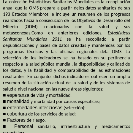
La colección Estadísticas Sanitarias Mundiales es la recopilación
anual que la OMS prepara a partir delos datos sanitarios de sus
193 Estados Miembros, e incluye un resumen de los progresos
realizados
haciala
consecución de los Objetivos de Desarrollo del
Milenio (ODM) relacionados con la salud y sus
metasconexas.Como
en anteriores
ediciones,
Estadísticas
Sanitarias Mundiales
2011
se
ha recopilado a partir
depublicaciones
y bases de datos creadas y mantenidas por los
programas técnicos y las
oficinas
regionales dela OMS. La
selección de los indicadores se ha basado en su pertinencia
respecto a la salud pública mundial
, la
disponibilidad y calidad de
los datos, y la
fiabilidad
y comparabilidad de las estimaciones
resultantes
. En
conjunto, dichos indicadores
oofrecen
un amplio
resumen de la situación actual de la salud y de
los sistemas
de
salud a nivel nacional en las nueve áreas siguientes:
■ esperanza
de vida y mortalidad;
■ mortalidad
y morbilidad por causas
específicas
;
■ enfermedades infecciosas
(selección);
■ cobertura
de los servicios de salud;
■ Factores
de riesgo;
■ Personal
sanitario,
infraestructura
y medicamentos
esenciales;