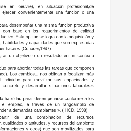
mise en oeuvre), en situación profesional,
de
 ejercer convenientemente una función
o una
uo para desempeñar una misma función
productiva
 y con base en los requerimientos
de calidad
ductivo. Esta aptitud se
logra con la adquisición y
, habilidades
y capacidades que son expresadas
aber
hacer». (Conocer,1997)
ograr un objetivo o un resultado en un
contexto
viduo para abordar todas las tareas que componen
lace). Los cambios... nos
obligan a focalizar más
el individuo para
movilizar sus capacidades y
en concreto
y desarrollar situaciones laborales».
 «la habilidad para desempeñarse conforme
a los
n el empleo, a través de un rango
amplio de
ponder a demandas cambiantes
». (IHCD, 1998)
partir de una combinación de recursos
, cualidades o aptitudes, y recursos del
ambiente
informaciones y otros) que son
movilizados para