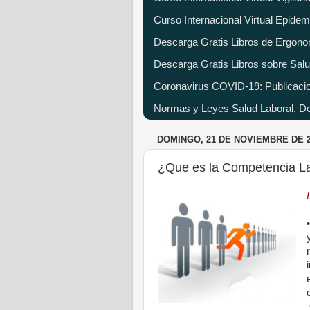
Curso Internacional Virtual Epide
Descarga Gratis Libros de Ergono
Descarga Gratis Libros sobre Salu
Coronavirus COVID-19: Publicacion
Normas y Leyes Salud Laboral, Dec
DOMINGO, 21 DE NOVIEMBRE DE 
¿Que es la Competencia La