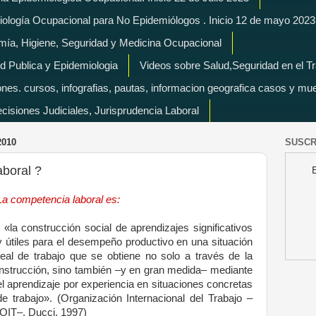
miología Ocupacional para No Epidemiólogos . Inicio 12 de mayo 2023
mía, Higiene, Seguridad y Medicina Ocupacional
d Publica y Epidemiologia
Videos sobre Salud,Seguridad en el T
es. cursos, infografias, pautas, informacion geografica casos y mu
isiones Judiciales, Jurisprudencia Laboral
2010
SUSCR
boral ?
La competencia laboral es:
• «la construcción social de aprendizajes significativos
y útiles para
el desempeño productivo en una situación
real de trabajo que se
obtiene no solo a través de la
instrucción, sino también –y en gran
medida– mediante
el aprendizaje por experiencia en situaciones
concretas
de trabajo». (Organización Internacional del Trabajo –
OIT–, Ducci, 1997)