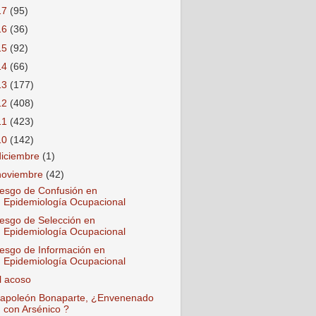
17
(95)
16
(36)
15
(92)
14
(66)
13
(177)
12
(408)
11
(423)
10
(142)
diciembre
(1)
noviembre
(42)
esgo de Confusión en
Epidemiología Ocupacional
esgo de Selección en
Epidemiología Ocupacional
esgo de Información en
Epidemiología Ocupacional
l acoso
apoleón Bonaparte, ¿Envenenado
con Arsénico ?