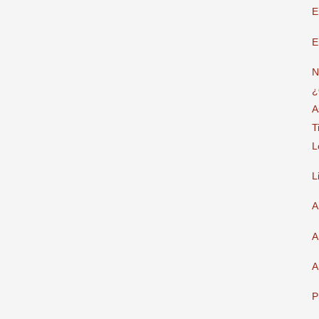
E
E
N
¿
A
T
L
L
A
A
A
P