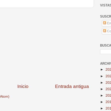
VISTA
SUSCR
En
Co
BUSCA
ARCHI
►
20
►
20
►
20
Inicio
Entrada antigua
►
20
►
20
(Atom)
►
20
►
20