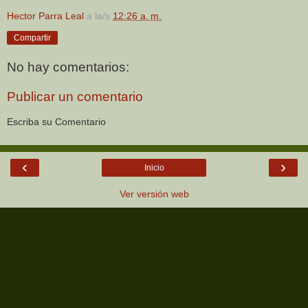
Hector Parra Leal
a la/s
12:26 a. m.
Compartir
No hay comentarios:
Publicar un comentario
Escriba su Comentario
‹
›
Inicio
Ver versión web