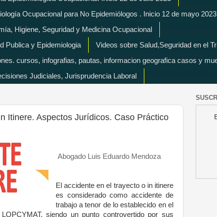
miología Ocupacional para No Epidemiólogos . Inicio 12 de mayo 2023
mía, Higiene, Seguridad y Medicina Ocupacional
d Publica y Epidemiologia
Videos sobre Salud,Seguridad en el T
es. cursos, infografias, pautas, informacion geografica casos y mu
isiones Judiciales, Jurisprudencia Laboral
SUSCR
in Itinere. Aspectos Jurídicos. Caso Práctico
Abogado Luis Eduardo Mendoza
El accidente en el trayecto o in itinere
es considerado como accidente de
trabajo a tenor de lo establecido en el
a LOPCYMAT, siendo un punto controvertido por sus