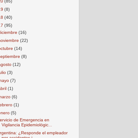
20
(85)
19
(8)
18
(40)
17
(95)
diciembre
(16)
noviembre
(22)
octubre
(14)
septiembre
(8)
agosto
(12)
ulio
(3)
mayo
(7)
abril
(1)
marzo
(6)
febrero
(1)
enero
(5)
ervicio de Emergencia en
Vigilancia Epidemiológic...
rgentina: ¿Responde el empleador
por accidentes i...