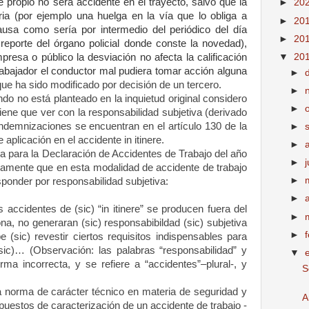
e propio no será accidente en el trayecto, salvo que la
►
20
ria (por ejemplo una huelga en la vía que lo obliga a
►
20
ausa como sería por intermedio del periódico del día
►
20
reporte del órgano policial donde conste la novedad),
presa o público la desviación no afecta la calificación
▼
20
trabajador el conductor mal pudiera tomar acción alguna
►
que ha sido modificado por decisión de un tercero.
►
o no está planteado en la inquietud original considero
►
tiene que ver con la responsabilidad subjetiva (derivado
 indemnizaciones se encuentran en el artículo 130 de la
►
licación en el accidente in itinere.
►
 para la Declaración de Accidentes de Trabajo del año
►
j
mente que en esta modalidad de accidente de trabajo
►
ponder por responsabilidad subjetiva:
►
 accidentes de (sic) “in itinere” se producen fuera del
►
ona, no generaran (sic) responsabibildad (sic) subjetiva
►
 (sic) revestir ciertos requisitos indispensables para
 (sic)… (Observación: las palabras “responsabilidad” y
▼
rma incorrecta, y se refiere a “accidentes”–plural-, y
S
a norma de carácter técnico en materia de seguridad y
A
puestos de caracterización de un accidente de trabajo -