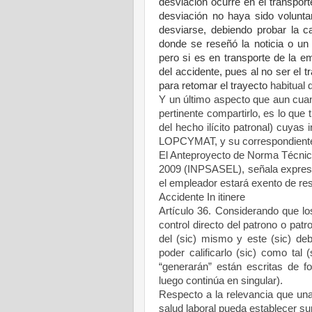
desviación ocurre en el transport
desviación no haya sido volunta
desviarse, debiendo probar la c
donde se reseñó la noticia o un 
pero si es en transporte de la em
del accidente, pues al no ser el 
para retomar el trayecto
habitual 
Y un último aspecto que aun cuand
pertinente compartirlo, es lo que 
del hecho ilícito patronal) cuyas
LOPCYMAT, y su correspondiente ap
El Anteproyecto de Norma Técnica
2009 (INPSASEL), señala expresa
el empleador estará exento de res
Accidente In itinere
Artículo 36. Considerando que los
control directo del patrono o patr
del (sic) mismo y este (sic) debe
poder calificarlo (sic) como tal
“generarán” están escritas de fo
luego continúa en singular).
Respecto a la relevancia que un
salud laboral pueda establecer su