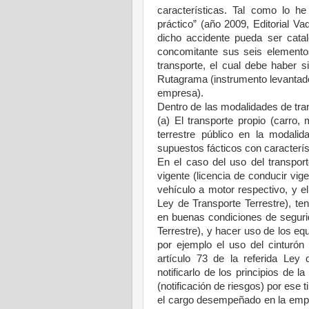
características. Tal como lo
práctico” (año 2009, Editorial V
dicho accidente pueda ser cata
concomitante sus seis elementos
transporte, el cual debe haber s
Rutagrama (instrumento levantado 
empresa).
Dentro de las modalidades de tra
(a) El transporte propio (carro, 
terrestre público en la modalid
supuestos fácticos con característ
En el caso del uso del transport
vigente (licencia de conducir vig
vehículo a motor respectivo, y el
Ley de Transporte Terrestre), te
en buenas condiciones de segurid
Terrestre), y hacer uso de los e
por ejemplo el uso del cinturón
artículo 73 de la referida Ley 
notificarlo de los principios de 
(notificación de riesgos) por ese t
el cargo desempeñado en la empre