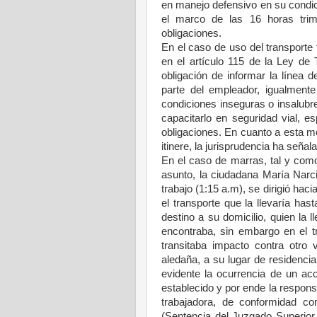
en manejo defensivo en su condici
el marco de las 16 horas trime
obligaciones.
En el caso de uso del transporte 
en el artículo 115 de la Ley de T
obligación de informar la línea d
parte del empleador, igualmente 
condiciones inseguras o insalubre
capacitarlo en seguridad vial, e
obligaciones. En cuanto a esta mo
itinere, la jurisprudencia ha señal
En el caso de marras, tal y com
asunto, la ciudadana María Narc
trabajo (1:15 a.m), se dirigió ha
el transporte que la llevaría has
destino a su domicilio, quien la 
encontraba, sin embargo en el t
transitaba impacto contra otro
aledaña, a su lugar de residencia
evidente la ocurrencia de un acci
establecido y por ende la respons
trabajadora, de conformidad co
(Sentencia del Juzgado Superior 