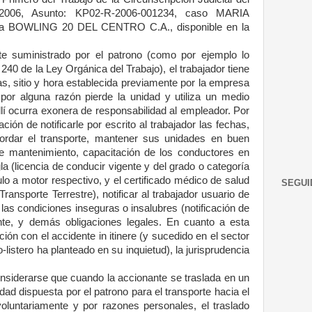
2006, Asunto: KP02-R-2006-001234, caso MARIA
BOWLING 20 DEL CENTRO C.A., disponible en la
te suministrado por el patrono (como por ejemplo lo
 240 de la Ley Orgánica del Trabajo), el trabajador tiene
has, sitio y hora establecida previamente por la empresa
i por alguna razón pierde la unidad y utiliza un medio
allí ocurra exonera de responsabilidad al empleador. Por
ción de notificarle por escrito al trabajador las fechas,
bordar el transporte, mantener sus unidades en buen
e mantenimiento, capacitación de los conductores en
a (licencia de conducir vigente y del grado o categoría
lo a motor respectivo, y el certificado médico de salud
SEGUI
Transporte Terrestre), notificar al trabajador usuario de
 las condiciones inseguras o insalubres (notificación de
nte, y demás obligaciones legales. En cuanto a esta
ión con el accidente in itinere (y sucedido en el sector
listero ha planteado en su inquietud), la jurisprudencia
nsiderarse que cuando la accionante se traslada en un
dad dispuesta por el patrono para el transporte hacia el
 voluntariamente y por razones personales, el traslado