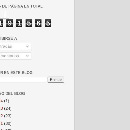
S DE PÁGINA EN TOTAL
1
9
1
5
6
5
IBIRSE A
tradas
mentarios
R EN ESTE BLOG
VO DEL BLOG
24
(1)
23
(24)
22
(23)
21
(30)