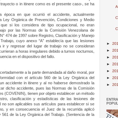
 trayecto o in itinere como es el presente caso-, se ha
A
 época en que ocurrió el accidente, actualmente
C
 la Ley Orgánica de Prevención, Condiciones y Medio
que si los considera de tipo ocupacional, no eran
C
abajo por las Normas de la Comisión Venezolana de
° 474 de 1997 sobre Registro, Clasificación y Manejo
Trabajo, cuyo anexo “A” establecía que las lesiones
►
20
a ir y regresar del lugar de trabajo no se consideran
►
20
currieran a horas irregulares debido a turnos nocturnos,
uencia en el dispositivo del fallo.
►
20
►
20
►
20
acertadamente a la parte demandada al daño moral, por
nformidad con el artículo 560 de la Ley Orgánica del
►
20
un accidente in itinere y al no haberse demostrado la
►
20
ocar dicho accidente, pues las Normas de la Comisión
es (COVENIN), tienen por objeto establecer un método
stro, clasificación y estadísticas de las lesiones de
ENTR
POPU
al no son aplicables sus artículos para establecer si se
 no, y en consecuencia el Juez de la recurrida aplicó
y 561 de la Ley Orgánica del Trabajo. (Sentencia de la