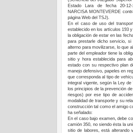
Estado Lara de fecha 20-12-
NARCISA MONTEVERDE contra 
página Web del TSJ).
En el caso de uso del transpor
establecido en los artículos 193 y
la obligación de estar en las fec
para prestarle dicho servicio, s
alterno para movilizarse, lo que 
parte del empleador tiene la obliga
sitio y hora establecida para a
estado con su respectivo plan d
manejo defensivo, papeles en regl
que corresponda al tipo de vehícu
integral vigente, según la Ley de 
los principios de la prevención de
riesgos) por ese tipo de accide
modalidad de transporte y su relac
construcción tal como el amigo co-
ha señalado:
En el caso bajo examen, debe co
camión 350, no siendo ésta la uni
sitio de labores, está alterando