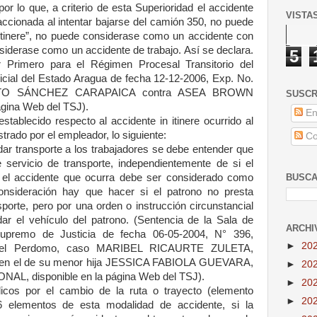
 por lo que, a criterio de esta Superioridad el accidente
VISTA
accionada al intentar bajarse del camión 350, no puede
itinere”, no puede considerase como un accidente con
siderase como un accidente de trabajo. Así se declara.
5
or Primero para el Régimen Procesal Transitorio del
dicial del Estado Aragua de fecha 12-12-2006, Exp. No.
RTO SÁNCHEZ CARAPAICA contra ASEA BROWN
SUSCR
ágina Web del TSJ).
En
stablecido respecto al accidente in itinere ocurrido al
strado por el empleador, lo siguiente:
Co
ndar transporte a los trabajadores se debe entender que
 servicio de transporte, independientemente de si el
BUSCA
, el accidente que ocurra debe ser considerado como
 consideración hay que hacer si el patrono no presta
sporte, pero por una orden o instrucción circunstancial
dar el vehículo del patrono. (Sentencia de la Sala de
ARCHI
Supremo de Justicia de fecha 06-05-2004, N° 396,
►
20
fael Perdomo, caso MARIBEL RICAURTE ZULETA,
y en el de su menor hija JESSICA FABIOLA GUEVARA,
►
20
L, disponible en la página Web del TSJ).
►
20
dicos por el cambio de la ruta o trayecto (elemento
►
20
6 elementos de esta modalidad de accidente, si la