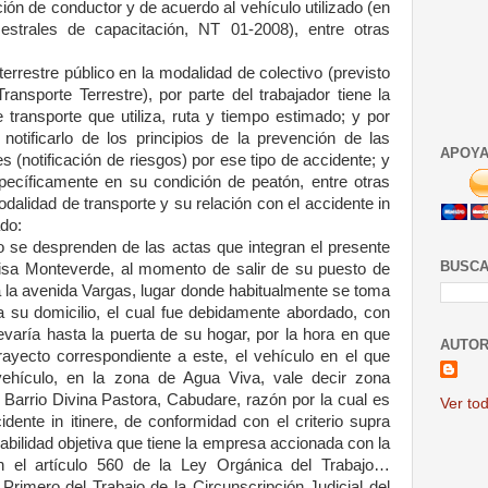
ón de conductor y de acuerdo al vehículo utilizado (en
strales de capacitación, NT 01-2008), entre otras
terrestre público en la modalidad de colectivo (previsto
ransporte Terrestre), por parte del trabajador tiene la
e transporte que utiliza, ruta y tiempo estimado; y por
notificarlo de los principios de la prevención de las
APOYA
s (notificación de riesgos) por ese tipo de accidente; y
specíficamente en su condición de peatón, entre otras
dalidad de transporte y su relación con el accidente in
ado:
o se desprenden de las actas que integran el presente
BUSCA
isa Monteverde, al momento de salir de su puesto de
cia la avenida Vargas, lugar donde habitualmente se toma
ta su domicilio, el cual fue debidamente abordado, con
llevaría hasta la puerta de su hogar, por la hora en que
AUTOR
rayecto correspondiente a este, el vehículo en el que
 vehículo, en la zona de Agua Viva, vale decir zona
 Barrio Divina Pastora, Cabudare, razón por la cual es
Ver tod
dente in itinere, de conformidad con el criterio supra
abilidad objetiva que tiene la empresa accionada con la
n el artículo 560 de la Ley Orgánica del Trabajo…
Primero del Trabajo de la Circunscripción Judicial del