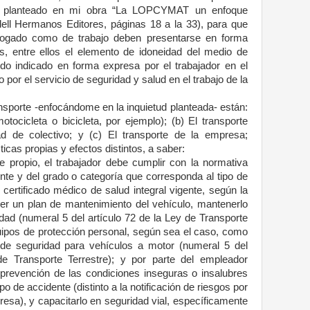
 he planteado en mi obra “La LOPCYMAT un enfoque
adell Hermanos Editores, páginas 18 a la 33), para que
logado como de trabajo deben presentarse en forma
, entre ellos el elemento de idoneidad del medio de
ido indicado en forma expresa por el trabajador en el
por el servicio de seguridad y salud en el trabajo de la
nsporte -enfocándome en la inquietud planteada- están:
motocicleta o bicicleta, por ejemplo); (b) El transporte
ad de colectivo; y (c) El transporte de la empresa;
icas propias y efectos distintos, a saber:
e propio, el trabajador debe cumplir con la normativa
ente y del grado o categoría que corresponda al tipo de
 certificado médico de salud integral vigente, según la
ner un plan de mantenimiento del vehículo, mantenerlo
ad (numeral 5 del artículo 72 de la Ley de Transporte
quipos de protección personal, según sea el caso, como
 de seguridad para vehículos a motor (numeral 5 del
de Transporte Terrestre); y por parte del empleador
la prevención de las condiciones inseguras o insalubres
ipo de accidente (distinto a la notificación de riesgos por
sa), y capacitarlo en seguridad vial, específicamente