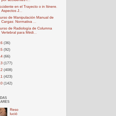
ccidente en el Trayecto o in Itinere.
Aspectos J...
urso de Manipulación Manual de
Cargas: Normativa ...
urso de Radiología de Columna
Vertebral para Médi...
16
(36)
15
(92)
14
(66)
13
(177)
12
(408)
11
(423)
10
(142)
ADAS
LARES
Reso
lució