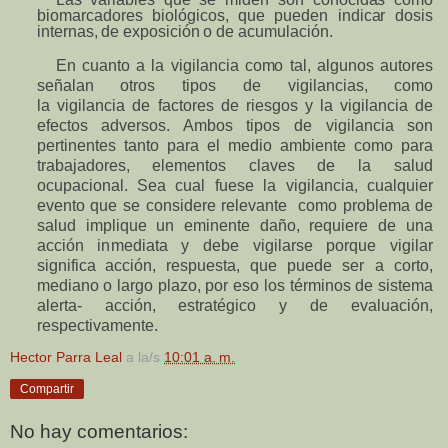
bi
o
marcadores
bi
o
lógicos,
que
pueden
indic
a
r
dosis
internas,
de
exposición
o
d
e
ac
u
m
u
lación.
En
cuanto
a
l
a
vigilancia
co
m
o
tal,
algunos
autores
señalan
otros
tipos
de
vi
g
ilancias,
c
o
m
o
la
vigilancia
de
factores
de
ries
g
os
y
la
vigil
a
ncia de
efectos
adversos. A
m
bos
tipos
de
vigilancia son
pertinentes
tanto
para
el
medio a
m
biente
c
o
m
o
para
t
r
ab
a
jadores,
el
e
mentos
claves de
la
salud
ocupacional. Sea
cual
f
u
e
s
e
la
vigilanc
i
a, cualquier
ev
ento
que
se
considere re
l
evante
c
o
m
o
problema de
salud
i
m
plique
un
e
m
inente
daño,
requiere
de
una
acción
i
n
mediata
y
debe
vigilarse
porque
vigilar
significa
acción,
respuesta, que
puede
ser
a
corto,
mediano
o
l
a
rgo
plazo,
por
eso
los
términos
de
sist
e
m
a
a
l
ert
a
- acción,
estra
t
égico
y
de
evaluación,
respectiv
a
mente.
Hector Parra Leal
a la/s
10:01 a. m.
Compartir
No hay comentarios: