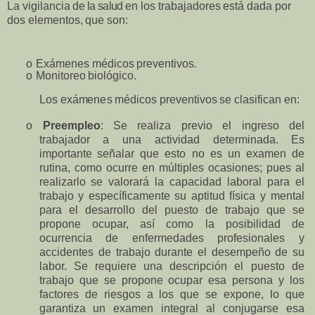
La vigilancia
de la salud
en
los
trabajadores
está
d
ada
por
dos
e
l
e
m
entos,
que
son:
o
Ex
á
m
enes
m
é
dicos
preventivos.
o
Monitoreo
b
i
ológico.
Los
ex
á
m
en
e
s
m
édicos
pr
ev
entivos
se
clasifican en:
o
Pre
e
mple
o
:
Se
reali
z
a
pr
ev
io
el
ingreso
del
trabajador
a
una
actividad
dete
r
m
inada. Es
i
m
portante señalar
que
esto
no
es
un
exa
m
en
de
r
u
tina,
co
m
o
ocurre
en
m
ú
ltiples
ocasion
e
s;
pues
al
realizarlo se
valora
r
á
la
cap
a
cidad
l
a
boral
para
el
trabajo
y
específic
a
mente su
aptitud
física
y
m
ental
p
ara
el desarrollo
del
puesto
de
trabajo
que
se
propone
ocup
a
r,
así
c
o
mo
la
posibilidad de
ocurrencia de enfe
r
m
eda
d
es
profesionales y
accident
e
s
de
trabajo
durante
el
d
e
s
e
m
p
eño
de
s
u
labor.
Se
r
e
quiere una
descripción
el
puesto
de
trabajo
que
se
propone
ocupar
esa
persona
y
los
f
a
ctores
de
riesgos
a los
que
se
e
x
pone,
lo
q
u
e
garantiza
un
exa
m
en
inte
g
ral
al
conjugarse esa