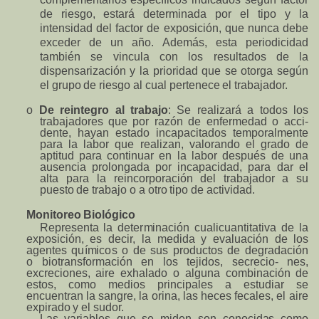
de
riesgo,
estará
determinada
por
el
ti
p
o
y
la
intensidad
del
factor
de
e
x
posición, que
nunca
debe
exceder
de
u
n
año.
Ad
e
más,
es
t
a
peri
o
d
icid
a
d
ta
m
b
ién
se
v
i
ncula
con
los
resultados
de
la
dis
p
ensarización y
la
prioridad
que
se
otorga
según
e
l grupo
de
riesgo
al cual
pertenece
el tra
b
ajador.
o
De
reintegro
al
trabaj
o
:
Se
real
i
zará
a
todos
los
trabajadores
que
por
razón
de
enfe
r
medad
o
acci-
dente,
h
a
y
an
estado
incapacitados te
m
poral
m
ente
para
la
labor
q
u
e
realizan,
valorando
el
g
r
ado
de
aptitud
para
continuar
en
la
labor
después
de
una
ausencia
prolon
g
ada
por
incapacidad, para
dar
el
alta para
la r
e
incorporación
del
trabajador
a
su
puesto
de
trabajo
o
a otro
ti
p
o
de
a
ctividad.
Monitoreo
Biológico
Representa
la
dete
r
m
inación
cuali
c
uantitativa
de
la
exposición,
es
decir,
la
medi
d
a
y
evaluación
de los
agentes
q
u
í
m
ic
o
s
o
de
sus
productos
de
degra
d
ación
o
biotr
a
nsformación en
los
tejidos,
secrecio- nes,
excreci
o
n
es, aire
exhalado
o
alguna
c
o
m
b
inación de
estos,
co
m
o
medios
principales
a
e
studiar
se
encuentran
la sangre,
la orina,
las
heces
fecales,
el ai
r
e
expirado
y el sudor.
Las
variables
que
se
m
iden
son
conocid
a
s
c
o
m
o