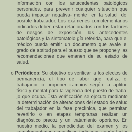
información
con
los
antecedentes
p
atológicos
personales, para
prevenir
cualquier
situación
que
pue
d
a
i
m
pactar
n
egativa- mente
en
la
s
alud
del
posible
trabajador.
Los
ex
á
m
e
n
es
c
o
m
p
l
e
m
e
ntarios
indicados
deben
estar r
e
lacionados
con
los
factores
de
riesgos
de
exposic
i
ón,
l
o
s
antecedentes
patológicos
y
la
sinto
m
atolo gía
referida,
para
que
el
médico
pueda
e
m
itir
un
documento que
avale
el
grado
de
aptitud
para
el puesto
que
se
prop
o
ne
y
l
a
s
rec
o
mendaciones
que
emanen
de
su
estado
de
salud.
o
Periódico
s
:
Su
objetivo
es
verificar,
a
los
ef
e
ctos
d
e
pe
r
manenc
i
a, el
tipo
de
labor
que
re
a
liza
el
trabajador,
o
proponer
cambios
según
la
aptitud
física
y
m
ental
para la
vigencia
del
puesto
de
traba-
jo
que
ocupa.
Esta
verificación
se
ejec
u
ta
mediante
la
determinación de
a
lteraciones
del
estado
de salud
del
trabajador en
la
fase
preclínic
a
,
que
per
m
it
a
n
revertirlo
o
en
etapas
te
m
pr
anas
r
e
alizar
un
diagnóstico
p
recoz
y
un
trata
m
iento
oportun
o
.
En
nues
t
ro
m
edio,
la
periodicidad del
examen
y
los
c
o
m
p
lementarios específicos
indicados
según
factor