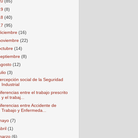
20
(85)
19
(8)
18
(40)
17
(95)
diciembre
(16)
noviembre
(22)
octubre
(14)
septiembre
(8)
agosto
(12)
ulio
(3)
ercepción social de la Seguridad
Industrial
iferencias entre el trabajo prescrito
y el trabaj...
iferencias entre Accidente de
Trabajo y Enfermeda...
mayo
(7)
abril
(1)
marzo
(6)