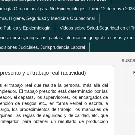
miología Ocupacional para No Epidemiólogos . Inicio 12 de mayo 2023
mía, Higiene, Seguridad y Medicina Ocupacional
d Publica y Epidemiologia
Videos sobre Salud,Seguridad en el T
es. cursos, infografias, pautas, informacion geografica casos y mu
isiones Judiciales, Jurisprudencia Laboral
SUSCR
prescrito y el trabajo real (actividad)
 el trabajo real que realiza la persona, más allá del
mpleador. El trabajo prescrito está determinado por las
eador, el capataz, los supervisores, los encargados de
ención de riesgos etc., en forma verbal o escrita, a
cargo, los procedimientos de trabajo, los manuales de
quinas, las reglas de seguridad y de calidad, etc. que
 trabajador, para obtener un resultado de producción