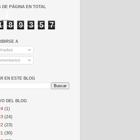
S DE PÁGINA EN TOTAL
1
8
9
3
5
7
IBIRSE A
tradas
mentarios
R EN ESTE BLOG
VO DEL BLOG
24
(1)
23
(24)
22
(23)
21
(30)