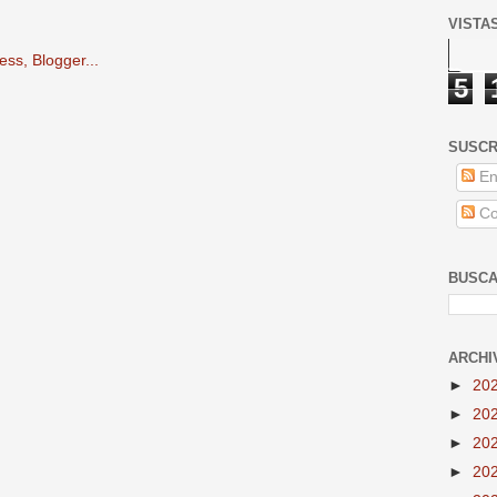
VISTA
5
SUSCR
En
Co
BUSCA
ARCHI
►
20
►
20
►
20
►
20