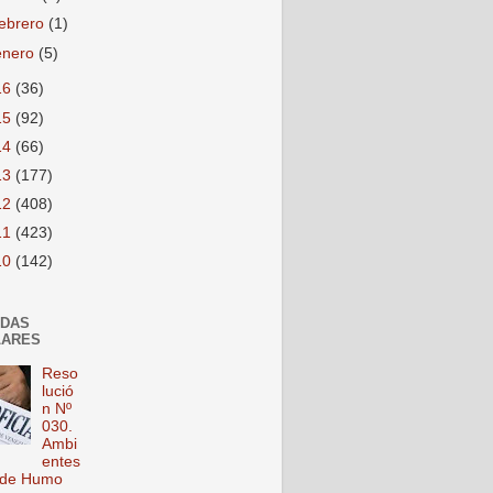
febrero
(1)
enero
(5)
16
(36)
15
(92)
14
(66)
13
(177)
12
(408)
11
(423)
10
(142)
ADAS
LARES
Reso
lució
n Nº
030.
Ambi
entes
 de Humo