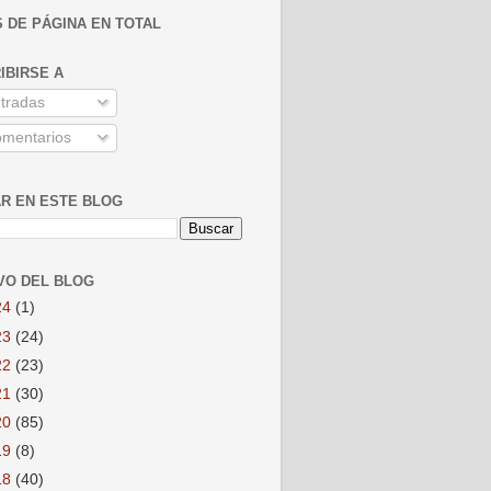
S DE PÁGINA EN TOTAL
IBIRSE A
tradas
mentarios
R EN ESTE BLOG
VO DEL BLOG
24
(1)
23
(24)
22
(23)
21
(30)
20
(85)
19
(8)
18
(40)