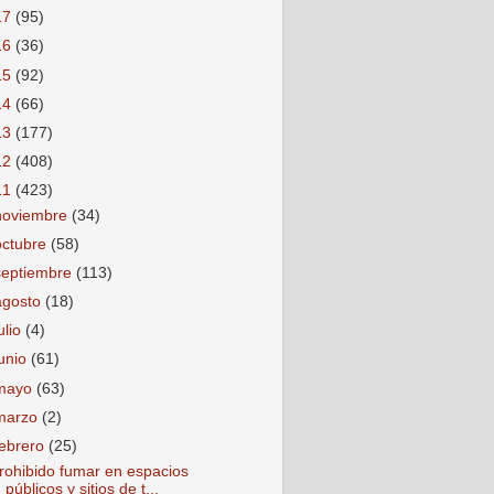
17
(95)
16
(36)
15
(92)
14
(66)
13
(177)
12
(408)
11
(423)
noviembre
(34)
octubre
(58)
septiembre
(113)
agosto
(18)
ulio
(4)
junio
(61)
mayo
(63)
marzo
(2)
febrero
(25)
rohibido fumar en espacios
públicos y sitios de t...