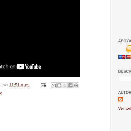
APOYA
BUSCA
a la/s
11:51 p. m.
AUTOR
jo
Ver tod