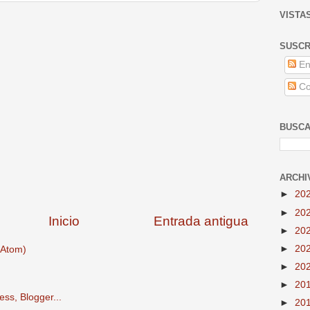
VISTA
SUSCR
En
Co
BUSCA
ARCHI
►
20
►
20
Inicio
Entrada antigua
►
20
►
20
(Atom)
►
20
►
20
►
20