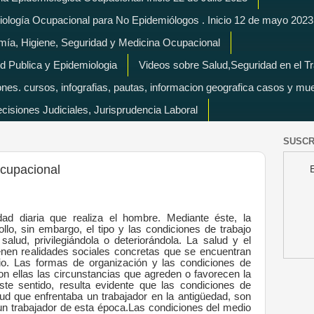
miología Ocupacional para No Epidemiólogos . Inicio 12 de mayo 2023
mía, Higiene, Seguridad y Medicina Ocupacional
d Publica y Epidemiologia
Videos sobre Salud,Seguridad en el T
es. cursos, infografias, pautas, informacion geografica casos y mu
isiones Judiciales, Jurisprudencia Laboral
SUSCR
Ocupacional
vidad diaria que realiza el hombre. Mediante éste, la
lo, sin embargo, el tipo y las condiciones de trabajo
 salud, privilegiándola o deteriorándola.
La salud y el
ienen realidades sociales concretas que se encuentran
. Las formas de organización y las condiciones de
on ellas las circunstancias que agreden o favorecen la
ste sentido, resulta evidente que las condiciones de
lud que enfrentaba un trabajador en la antigüedad, son
un trabajador de esta época.
Las condiciones del medio