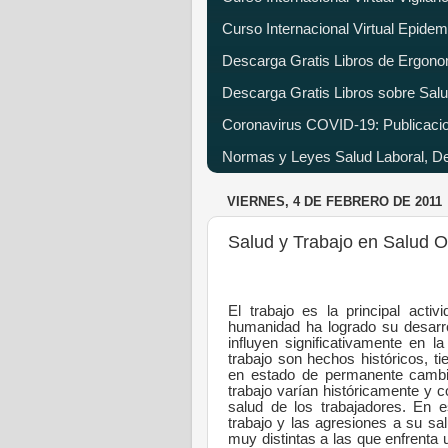
Curso Internacional Virtual Epide
Descarga Gratis Libros de Ergono
Descarga Gratis Libros sobre Salu
Coronavirus COVID-19: Publicacion
Normas y Leyes Salud Laboral, Dec
VIERNES, 4 DE FEBRERO DE 2011
Salud y Trabajo en Salud 
El trabajo es la principal acti
humanidad ha logrado su desarrol
influyen significativamente en la
trabajo son hechos históricos, t
en estado de permanente cambio
trabajo varían históricamente y c
salud de los trabajadores. En e
trabajo y las agresiones a su sa
muy distintas a las que enfrenta 