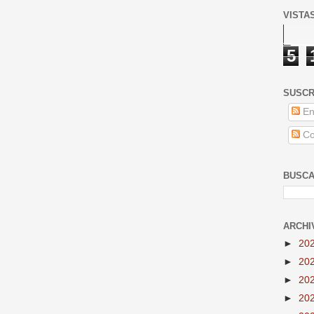
VISTA
5
SUSCR
En
Co
BUSCA
ARCHI
►
20
►
20
►
20
►
20