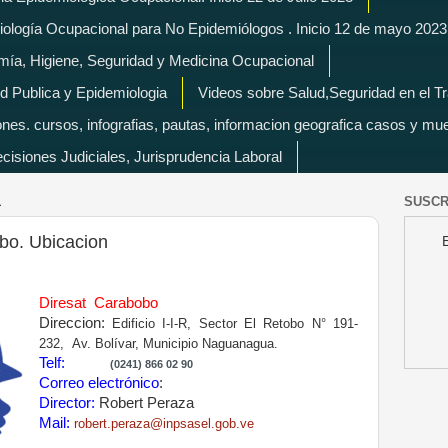
miología Ocupacional para No Epidemiólogos . Inicio 12 de mayo 2023
mía, Higiene, Seguridad y Medicina Ocupacional
d Publica y Epidemiologia
Videos sobre Salud,Seguridad en el T
es. cursos, infografias, pautas, informacion geografica casos y mu
isiones Judiciales, Jurisprudencia Laboral
1
SUSCR
bo. Ubicacion
Diresat Carabobo
Direccion:
Edificio I-I-R, Sector El Retobo N° 191-
232,
Av. Bolívar, Municipio Naguanagua.
Telf:
(0241) 866 02 90
Correo electrónico
:
Director:
Robert Peraza
Mail:
robert.peraza@inpsasel.gob.ve