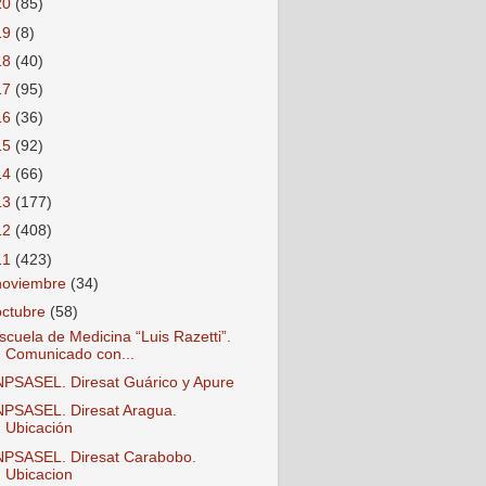
20
(85)
19
(8)
18
(40)
17
(95)
16
(36)
15
(92)
14
(66)
13
(177)
12
(408)
11
(423)
noviembre
(34)
octubre
(58)
scuela de Medicina “Luis Razetti”.
Comunicado con...
NPSASEL. Diresat Guárico y Apure
NPSASEL. Diresat Aragua.
Ubicación
NPSASEL. Diresat Carabobo.
Ubicacion