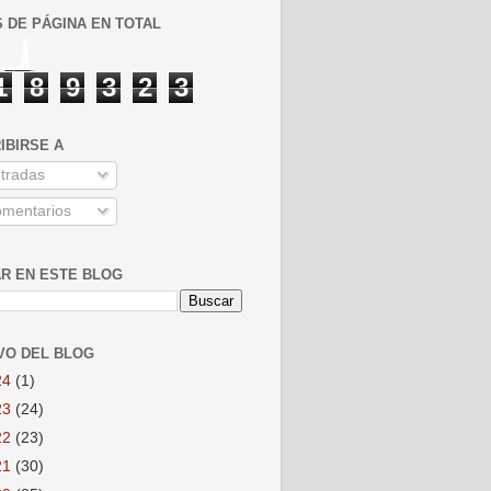
S DE PÁGINA EN TOTAL
1
8
9
3
2
3
IBIRSE A
tradas
mentarios
R EN ESTE BLOG
VO DEL BLOG
24
(1)
23
(24)
22
(23)
21
(30)