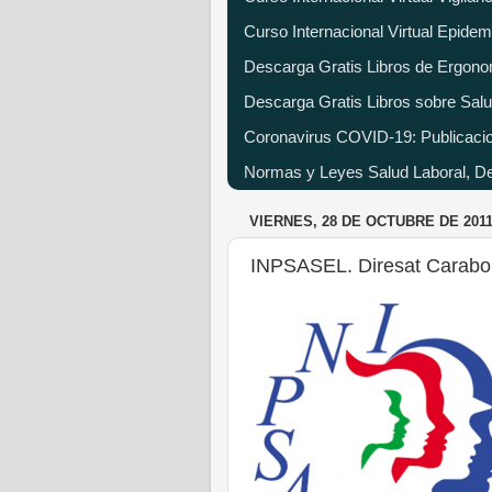
Curso Internacional Virtual Epide
Descarga Gratis Libros de Ergono
Descarga Gratis Libros sobre Salu
Coronavirus COVID-19: Publicacion
Normas y Leyes Salud Laboral, Dec
VIERNES, 28 DE OCTUBRE DE 201
INPSASEL. Diresat Carabo