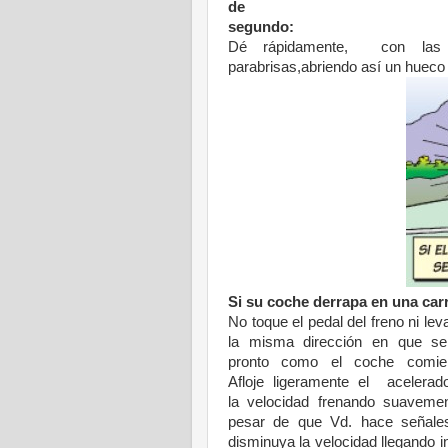
de
segundo:
Dé rápidamente,
con la
parabrisas,
abriendo así un hueco
Si su coche derrapa en
una car
No
toque el pedal del freno ni
lev
la misma
dirección en que 
pronto
como el coche comi
Afloje
ligeramente el acelera
la
velocidad frenando s
uaveme
pesar
de que Vd. hace señal
disminuya la
velocidad llegando 