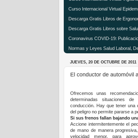
Curso Internacional Virtual Epide
Descarga Gratis Libros de Ergono
Descarga Gratis Libros sobre Salu
Coronavirus COVID-19: Publicacion
Normas y Leyes Salud Laboral, Dec
JUEVES, 20 DE OCTUBRE DE 2011
El conductor de automóvil 
Ofrecemos unas recomendacio
determinadas situaciones de
conducción. Hay que tener una 
del peligro no permite pararse a 
Si sus frenos fallan bajando un
Accione intermitentemente el ped
de mano de manera
progresiva
velocidad menor, para aprov