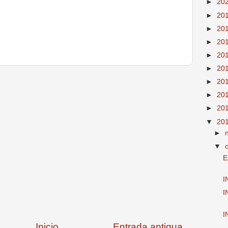
►
20
►
20
►
20
►
20
►
20
►
20
►
20
►
20
►
20
▼
20
►
▼
E
I
I
I
Inicio
Entrada antigua