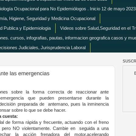
miología Ocupacional para No Epidemiólogos . Inicio 12 de mayo 2023
mía, Higiene, Seguridad y Medicina Ocupacional
d Publica y Epidemiologia
Videos sobre Salud,Seguridad en el T
es. cursos, infografias, pautas, informacion geografica casos y mu
isiones Judiciales, Jurisprudencia Laboral
SUSCR
ante las emergencias
nes sobre la forma correcta de reaccionar ante
 emergencia que pueden presentarse durante la
decisión preparada de antemano, pues la inminencia
pensar sobre lo que se debe hacer.
a cuesta:
al de forma rápida y frecuente, actuando con el freno
, pero NO violentamente.
Cambie en seguida a una
echar la acción frenadora del motor,acelerando