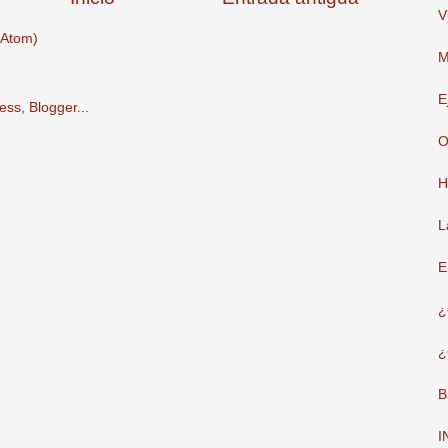
V
(Atom)
M
E
O
H
L
E
¿
¿
B
I