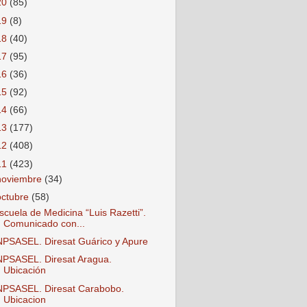
20
(85)
19
(8)
18
(40)
17
(95)
16
(36)
15
(92)
14
(66)
13
(177)
12
(408)
11
(423)
noviembre
(34)
octubre
(58)
scuela de Medicina “Luis Razetti”.
Comunicado con...
NPSASEL. Diresat Guárico y Apure
NPSASEL. Diresat Aragua.
Ubicación
NPSASEL. Diresat Carabobo.
Ubicacion