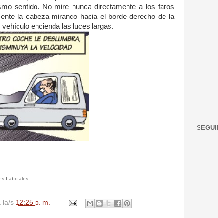
ismo
sentido. No mire nunca
directamente a los faros
mente la cabeza
mirando hacia el borde
derecho de la
l
vehículo encienda las luces
largas.
SEGUI
tes Laborales
a la/s
12:25 p. m.