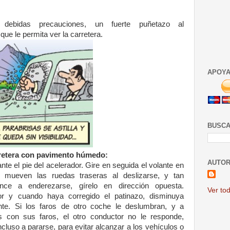
s debidas
precauciones, un fuerte
puñetazo al
 que le
permita ver la carretera.
APOYA
BUSCA
retera con
pavimento húmedo:
AUTOR
ante el pie del
acelerador. Gire en seguida
el volante en
se mueven
las ruedas traseras al
deslizarse, y tan
ence a
enderezarse, gírelo en
dirección opuesta.
Ver tod
dor y
cuando haya corregido el
patinazo, disminuya
nte.
Si los faros de otro coche
le deslumbran, y a
es con
sus faros, el otro conductor
no le responde,
incluso a
pararse, para evitar alcanzar
a los vehículos o