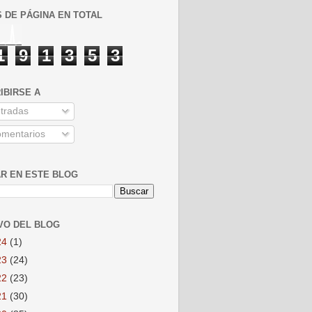
S DE PÁGINA EN TOTAL
1
9
1
3
5
3
IBIRSE A
tradas
mentarios
R EN ESTE BLOG
VO DEL BLOG
24
(1)
23
(24)
22
(23)
21
(30)