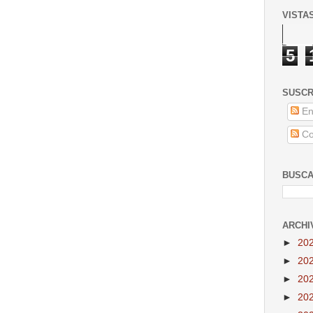
VISTA
5
SUSCR
En
Co
BUSCA
ARCHI
►
20
►
20
►
20
►
20