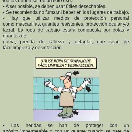
toallas deben ser de un
sólo uso.
• A ser posible, se deben
usar útiles desechables.
• Se recomienda no fumar,
ni beber en los lugares de
trabajo.
• Hay que utilizar medios
de protección personal
como
mascarillas, guantes
resistentes, protección
ocular y/o
facial. La ropa de
trabajo estará compuesta
por botas y
guantes de
goma, prenda de cabeza y
delantal, que sean de
fácil
limpieza y desinfección.
• Las heridas se han de proteger con un
apósito impermeable o con un guante cuando se trate de