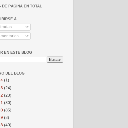
S DE PÁGINA EN TOTAL
IBIRSE A
tradas
mentarios
R EN ESTE BLOG
VO DEL BLOG
24
(1)
23
(24)
22
(23)
21
(30)
20
(85)
19
(8)
18
(40)