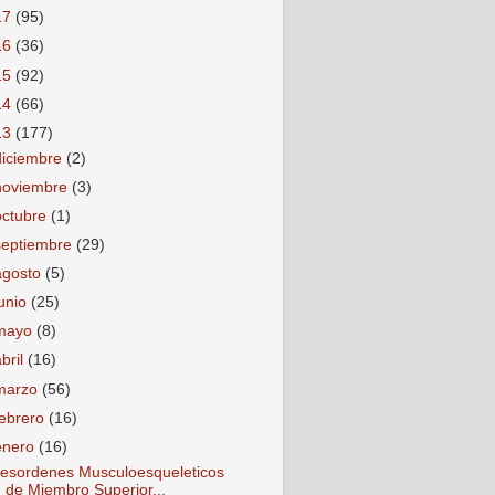
17
(95)
16
(36)
15
(92)
14
(66)
13
(177)
diciembre
(2)
noviembre
(3)
octubre
(1)
septiembre
(29)
agosto
(5)
junio
(25)
mayo
(8)
abril
(16)
marzo
(56)
febrero
(16)
enero
(16)
esordenes Musculoesqueleticos
de Miembro Superior...