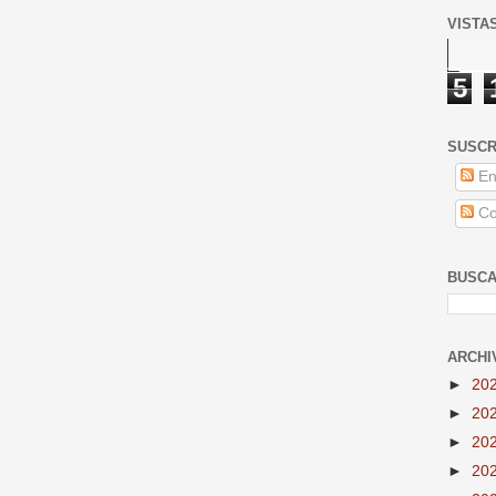
VISTA
5
SUSCR
En
Co
BUSCA
ARCHI
►
20
►
20
►
20
►
20