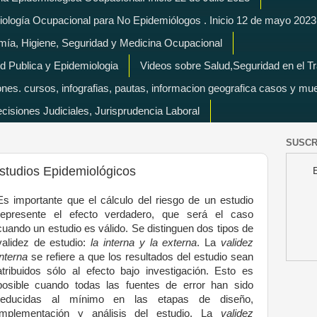
miología Ocupacional para No Epidemiólogos . Inicio 12 de mayo 2023
mía, Higiene, Seguridad y Medicina Ocupacional
d Publica y Epidemiologia
Videos sobre Salud,Seguridad en el T
es. cursos, infografias, pautas, informacion geografica casos y mu
isiones Judiciales, Jurisprudencia Laboral
SUSCR
Estudios Epidemiológicos
Es importante que el cálculo del riesgo de un estudio
represente el efecto verdadero, que será el caso
cuando un estudio es válido. Se distinguen dos tipos de
validez de estudio:
la interna y la externa
. La
validez
interna
se refiere a que los resultados del estudio sean
atribuidos sólo al efecto bajo investigación. Esto es
posible cuando todas las fuentes de error han sido
reducidas al mínimo en las etapas de diseño,
implementación y análisis del estudio. La
validez