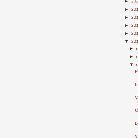
►
20
►
20
►
20
►
20
►
20
▼
20
►
►
▼
P
L
V
C
B
V