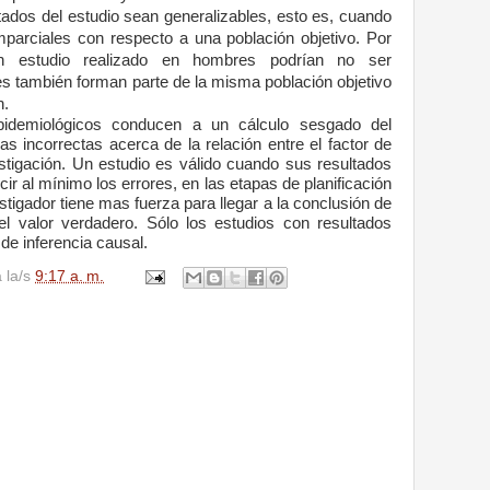
ltados del estudio sean generalizables, esto es, cuando
mparciales con respecto a una población objetivo. Por
un estudio realizado en hombres podrían no ser
es también forman parte de la misma población objetivo
n.
pidemiológicos conducen a un cálculo sesgado del
as incorrectas acerca de la relación entre el factor de
stigación. Un estudio es válido cuando sus resultados
ir al mínimo los errores, en las etapas de planificación
estigador tiene mas fuerza para llegar a la conclusión de
el valor verdadero. Sólo los estudios con resultados
 de inferencia causal.
a la/s
9:17 a. m.