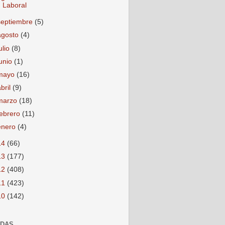
Laboral
septiembre
(5)
agosto
(4)
ulio
(8)
junio
(1)
mayo
(16)
abril
(9)
marzo
(18)
febrero
(11)
enero
(4)
14
(66)
13
(177)
12
(408)
11
(423)
10
(142)
ADAS