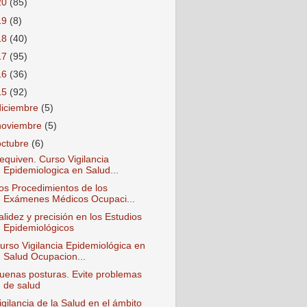
20
(85)
19
(8)
18
(40)
17
(95)
16
(36)
15
(92)
diciembre
(5)
noviembre
(5)
octubre
(6)
equiven. Curso Vigilancia
Epidemiologica en Salud...
os Procedimientos de los
Exámenes Médicos Ocupaci...
alidez y precisión en los Estudios
Epidemiológicos
urso Vigilancia Epidemiológica en
Salud Ocupacion...
uenas posturas. Evite problemas
de salud
igilancia de la Salud en el ámbito