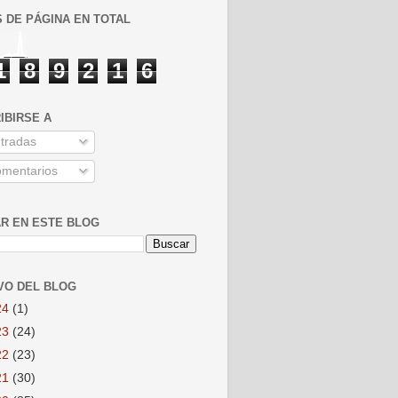
S DE PÁGINA EN TOTAL
1
8
9
2
1
6
IBIRSE A
tradas
mentarios
R EN ESTE BLOG
VO DEL BLOG
24
(1)
23
(24)
22
(23)
21
(30)