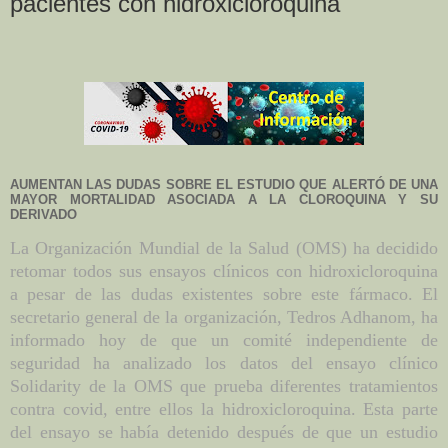
pacientes con hidroxicloroquina
AUMENTAN LAS DUDAS SOBRE EL ESTUDIO QUE ALERTÓ DE UNA
MAYOR MORTALIDAD ASOCIADA A LA CLOROQUINA Y SU
DERIVADO
La Organización Mundial de la Salud (OMS) ha decidido
retomar todos sus ensayos clínicos con hidroxicloroquina
a pesar de las dudas existentes sobre este fármaco. El
secretario general de la organización, Tedros Adhanom, ha
informado hoy de que un comité independiente de
seguridad ha analizado los datos del ensayo clínico
Solidarity de la OMS que prueba diferentes tratamientos
contra covid, entre ellos la hidroxicloroquina. Esta parte
del ensayo se había detenido después de que un estudio