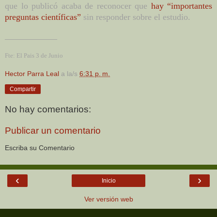
que lo publicó acaba de reconocer que
hay “importantes
preguntas científicas”
sin responder sobre el estudio.
____________
Fte: El Pais 3 de Junio
Hector Parra Leal
a la/s
6:31 p. m.
Compartir
No hay comentarios:
Publicar un comentario
Escriba su Comentario
‹
›
Inicio
Ver versión web