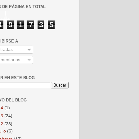
S DE PÁGINA EN TOTAL
1
9
1
7
3
5
IBIRSE A
tradas
mentarios
R EN ESTE BLOG
VO DEL BLOG
24
(1)
23
(24)
22
(23)
ulio
(6)