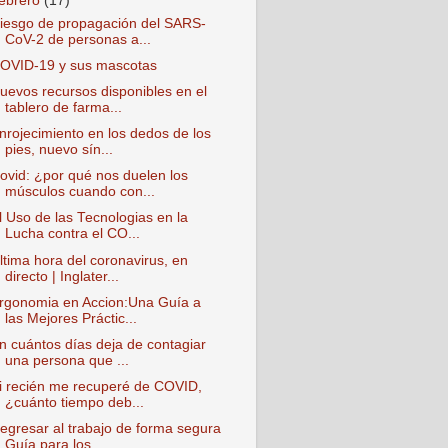
febrero
(17)
iesgo de propagación del SARS-
CoV-2 de personas a...
OVID-19 y sus mascotas
uevos recursos disponibles en el
tablero de farma...
nrojecimiento en los dedos de los
pies, nuevo sín...
ovid: ¿por qué nos duelen los
músculos cuando con...
l Uso de las Tecnologias en la
Lucha contra el CO...
ltima hora del coronavirus, en
directo | Inglater...
rgonomia en Accion:Una Guía a
las Mejores Práctic...
n cuántos días deja de contagiar
una persona que ...
i recién me recuperé de COVID,
¿cuánto tiempo deb...
egresar al trabajo de forma segura
Guía para los ...