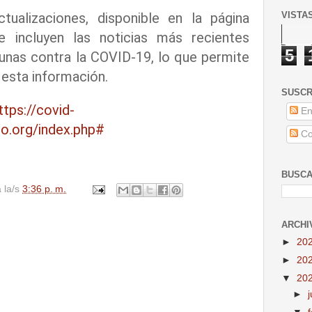
VISTA
tualizaciones, disponible en la página
se incluyen las noticias más recientes
5
cunas contra la COVID-19, lo que permite
 esta información.
SUSCR
ttps://covid-
En
o.org/index.php#
Co
BUSCA
a la/s
3:36 p. m.
ARCHI
►
20
►
20
▼
20
►
j