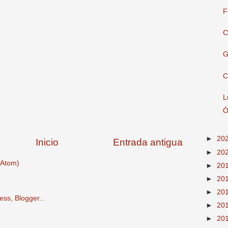
F
C
G
C
L
Ó
►
20
Inicio
Entrada antigua
►
20
(Atom)
►
20
►
20
►
20
►
20
►
20