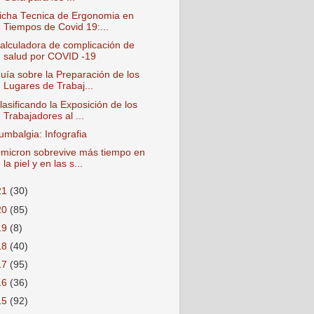
icha Tecnica de Ergonomia en
Tiempos de Covid 19:...
alculadora de complicación de
salud por COVID -19
uía sobre la Preparación de los
Lugares de Trabaj...
lasificando la Exposición de los
Trabajadores al ...
umbalgia: Infografia
micron sobrevive más tiempo en
la piel y en las s...
21
(30)
20
(85)
19
(8)
18
(40)
17
(95)
16
(36)
15
(92)