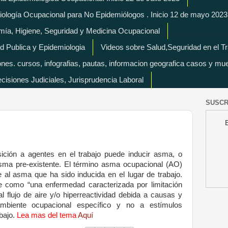
miología Ocupacional para No Epidemiólogos . Inicio 12 de mayo 2023
mía, Higiene, Seguridad y Medicina Ocupacional
d Publica y Epidemiologia
Videos sobre Salud,Seguridad en el T
es. cursos, infografias, pautas, informacion geografica casos y mu
isiones Judiciales, Jurisprudencia Laboral
SUSCR
ición a agentes en el trabajo puede inducir asma, o
sma pre-existente. El término asma ocupacional (AO)
e al asma que ha sido inducida en el lugar de trabajo.
e como “una enfermedad caracterizada por limitación
al flujo de aire y/o hiperreactividad debida a causas y
ambiente ocupacional específico y no a estímulos
abajo.
Lea mas del tema
Aquí