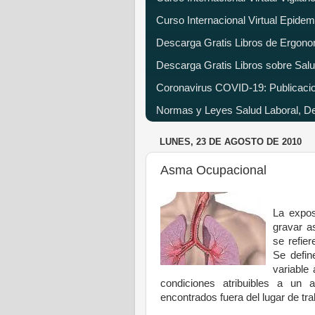
Curso Internacional Virtual Epide
Descarga Gratis Libros de Ergono
Descarga Gratis Libros sobre Salu
Coronavirus COVID-19: Publicacion
Normas y Leyes Salud Laboral, Dec
LUNES, 23 DE AGOSTO DE 2010
Asma Ocupacional
La expos
gravar a
se refier
Se defin
variable 
condiciones atribuibles a un 
encontrados fuera del lugar de tr