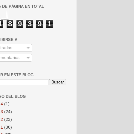
S DE PÁGINA EN TOTAL
1
8
9
3
9
1
IBIRSE A
tradas
mentarios
R EN ESTE BLOG
VO DEL BLOG
24
(1)
23
(24)
22
(23)
21
(30)