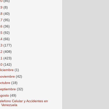
20
(85)
19
(8)
18
(40)
17
(95)
16
(36)
15
(92)
14
(66)
13
(177)
12
(408)
11
(423)
10
(142)
diciembre
(1)
noviembre
(42)
octubre
(18)
septiembre
(32)
agosto
(49)
elefono Celular y Accidentes en
Venezuela