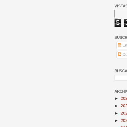
VISTA
5
SUSCR
En
Co
BUSCA
ARCHI
►
20
►
20
►
20
►
20