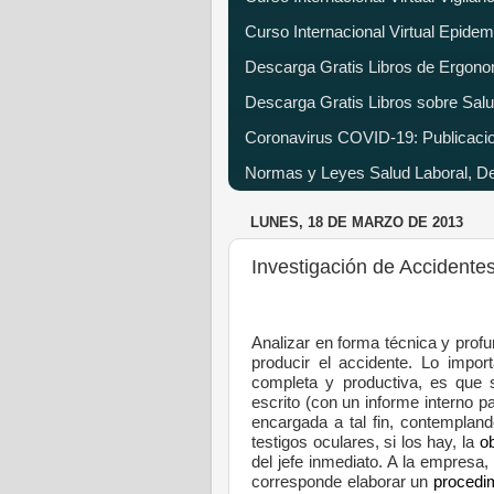
Curso Internacional Virtual Epide
Descarga Gratis Libros de Ergono
Descarga Gratis Libros sobre Salu
Coronavirus COVID-19: Publicacion
Normas y Leyes Salud Laboral, Dec
LUNES, 18 DE MARZO DE 2013
Investigación de Accidente
Analizar en forma técnica y profu
producir el accidente. Lo impor
completa y productiva, es que 
escrito (con un informe interno 
encargada a tal fin, contempla
testigos oculares, si los hay, la
o
del jefe inmediato. A la empresa,
corresponde elaborar un
procedi