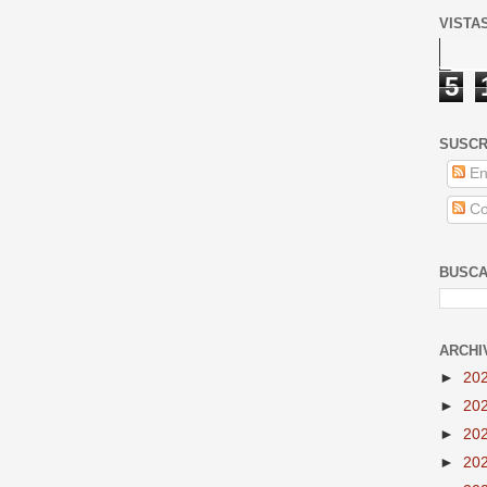
VISTA
5
SUSCR
En
Co
BUSCA
ARCHI
►
20
►
20
►
20
►
20