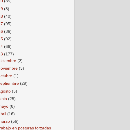
20
(85)
19
(8)
18
(40)
17
(95)
16
(36)
15
(92)
14
(66)
13
(177)
diciembre
(2)
noviembre
(3)
octubre
(1)
septiembre
(29)
agosto
(5)
junio
(25)
mayo
(8)
abril
(16)
marzo
(56)
rabajo en posturas forzadas