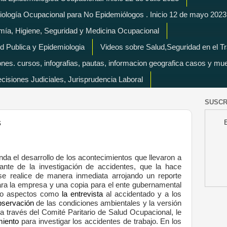
miología Ocupacional para No Epidemiólogos . Inicio 12 de mayo 2023
mía, Higiene, Seguridad y Medicina Ocupacional
d Publica y Epidemiologia
Videos sobre Salud,Seguridad en el T
es. cursos, infografias, pautas, informacion geografica casos y mu
isiones Judiciales, Jurisprudencia Laboral
SUSCR
s
nda el desarrollo de los acontecimientos que llevaron a
tante de la investigación de accidentes, que la hace
se realice de manera inmediata arrojando un reporte
para la empresa y una copia para el ente gubernamental
ndo aspectos como
la entrevista
al accidentado y a los
bservación
de las condiciones ambientales y la versión
 a través del Comité Paritario de Salud Ocupacional, le
miento
para investigar los accidentes de trabajo. En los