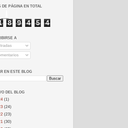
S DE PÁGINA EN TOTAL
1
8
9
4
5
4
IBIRSE A
tradas
mentarios
R EN ESTE BLOG
VO DEL BLOG
24
(1)
23
(24)
22
(23)
21
(30)