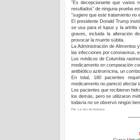
"Es decepcionante que varios 
resultados" de ninguna prueba estr
"sugiere que este tratamiento no
El presidente Donald Trump instó
se usa para el lupus y la artriti
graves, incluida la alteración 
provocar la muerte súbita.
La Administración de Alimentos 
las infecciones por coronavirus, 
Los médicos de Columbia rastrea
medicamento en comparación con o
antibiótico azitromicina, un com
En total, 180 pacientes requi
medicamento no pareció afectar l
Los pacientes que recibieron hi
los demás, pero se utilizaron m
todavía no se observó ningún ben
Fte: La Voz de America
____
Curso Virtua