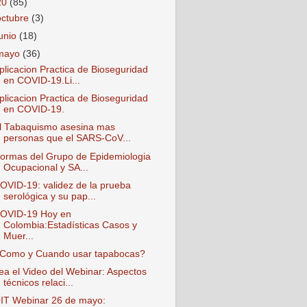
20
(85)
octubre
(3)
junio
(18)
mayo
(36)
plicacion Practica de Bioseguridad
en COVID-19.Li...
plicacion Practica de Bioseguridad
en COVID-19.
l Tabaquismo asesina mas
personas que el SARS-CoV...
ormas del Grupo de Epidemiologia
Ocupacional y SA...
OVID-19: validez de la prueba
serológica y su pap...
OVID-19 Hoy en
Colombia:Estadísticas Casos y
Muer...
Como y Cuando usar tapabocas?
ea el Video del Webinar: Aspectos
técnicos relaci...
IT Webinar 26 de mayo: