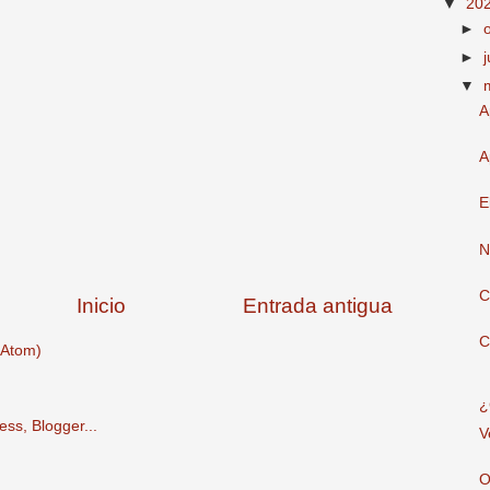
▼
20
►
►
▼
A
A
E
N
C
Inicio
Entrada antigua
C
(Atom)
¿
V
O