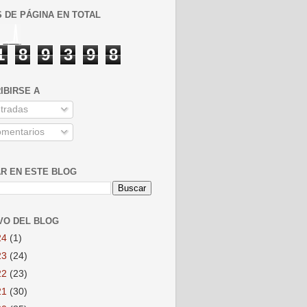
S DE PÁGINA EN TOTAL
1
8
9
3
9
8
IBIRSE A
tradas
mentarios
R EN ESTE BLOG
VO DEL BLOG
24
(1)
23
(24)
22
(23)
21
(30)