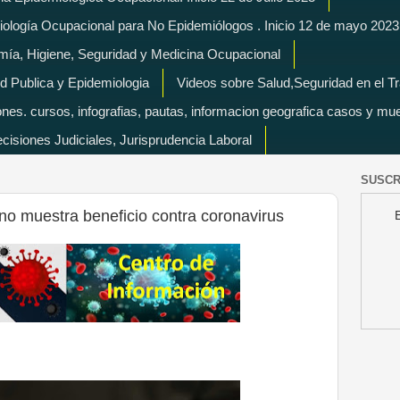
miología Ocupacional para No Epidemiólogos . Inicio 12 de mayo 2023
mía, Higiene, Seguridad y Medicina Ocupacional
d Publica y Epidemiologia
Videos sobre Salud,Seguridad en el T
es. cursos, infografias, pautas, informacion geografica casos y mu
isiones Judiciales, Jurisprudencia Laboral
SUSCR
o muestra beneficio contra coronavirus