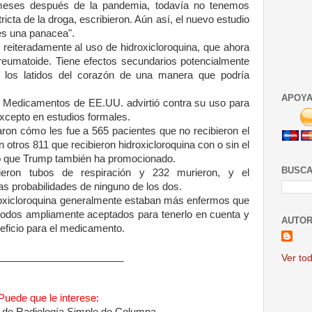
meses después de la pandemia, todavía no tenemos
icta de la droga, escribieron. Aún así, el nuevo estudio
 es una panacea".
 reiteradamente al uso de hidroxicloroquina, que ahora
s reumatoide. Tiene efectos secundarios potencialmente
de los latidos del corazón de una manera que podría
APOYA
y Medicamentos de EE.UU. advirtió contra su uso para
excepto en estudios formales.
ron cómo les fue a 565 pacientes que no recibieron el
tros 811 que recibieron hidroxicloroquina con o sin el
bo que Trump también ha promocionado.
BUSCA
rieron tubos de respiración y 232 murieron, y el
as probabilidades de ninguno de los dos.
droxicloroquina generalmente estaban más enfermos que
étodos ampliamente aceptados para tenerlo en cuenta y
AUTOR
eficio para el medicamento.
_______________________
Ver tod
Puede que le interese:
l de Radiología Simple de Columna