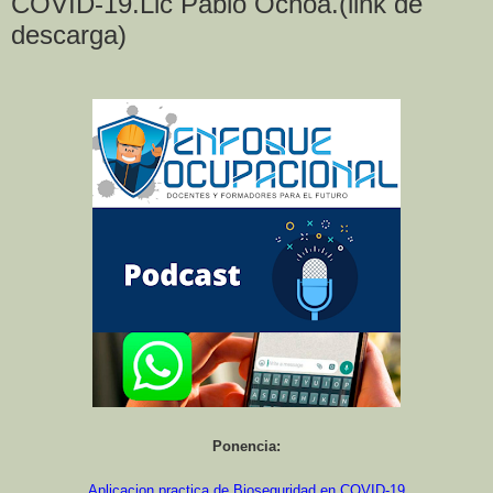
COVID-19.Lic Pablo Ochoa.(link de
descarga)
Ponencia:
Aplicacion practica de Bioseguridad en COVID-19