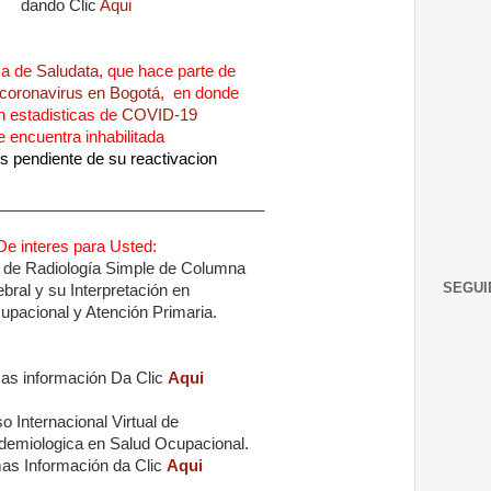
dando Clic
Aqui
ma de
Saludata
, que hace parte de
 coronavirus en Bogotá
, en donde
n estadisticas de
COVID-19
e encuentra inhabilitada
 pendiente de su reactivacion
_______________________________
De interes para Usted:
l de Radiología Simple de Columna
SEGUI
ebral
y su Interpretación en
pacional y Atención Primaria.
as información Da Clic
Aqui
o Internacional Virtual de
idemiologica en Salud Ocupacional.
as Información da Clic
Aqui