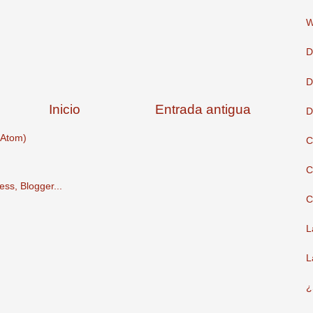
W
D
D
Inicio
Entrada antigua
D
(Atom)
C
C
C
L
L
¿