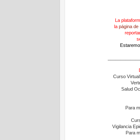
La platafor
la
página de
reporta
s
Estaremos
____________
Curso Virtua
Vert
Salud Ocu
Para m
Curs
Vigilancia Ep
Para m