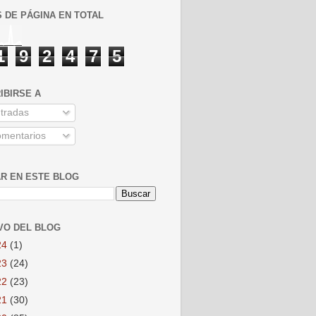
S DE PÁGINA EN TOTAL
1
9
2
4
7
5
IBIRSE A
tradas
mentarios
R EN ESTE BLOG
VO DEL BLOG
24
(1)
23
(24)
22
(23)
21
(30)