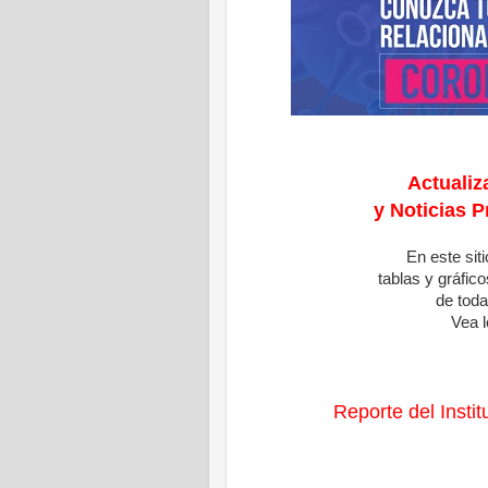
Actualiz
y Noticias P
En este sit
tablas y gráfi
de tod
Vea l
Reporte del Insti