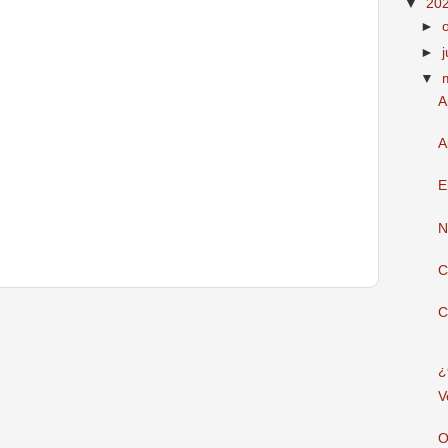
▼
20
►
►
▼
A
A
E
N
C
C
¿
V
O