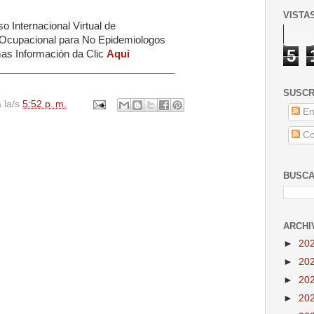
VISTA
o Internacional Virtual de
 Ocupacional para No Epidemiologos
5
as Información da Clic
Aqui
________________________________
SUSCR
a la/s
5:52 p. m.
En
Co
BUSCA
ARCHI
►
20
►
20
►
20
►
20