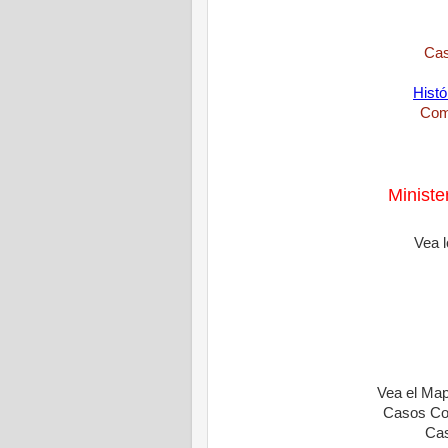
Cas
Histó
Comu
Ministe
Vea l
Vea el Map
Casos Co
Cas