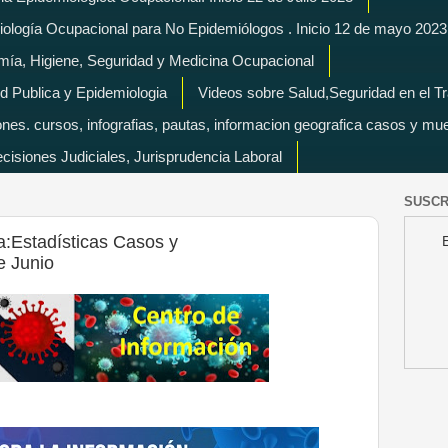
miología Ocupacional para No Epidemiólogos . Inicio 12 de mayo 2023
mía, Higiene, Seguridad y Medicina Ocupacional
d Publica y Epidemiologia
Videos sobre Salud,Seguridad en el T
es. cursos, infografias, pautas, informacion geografica casos y mu
isiones Judiciales, Jurisprudencia Laboral
SUSCR
:Estadísticas Casos y
e Junio