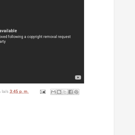
a la/s
3:45 p. m.