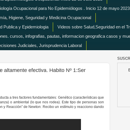
miología Ocupacional para No Epidemiólogos . Inicio 12 de mayo 2023
mía, Higiene, Seguridad y Medicina Ocupacional
d Publica y Epidemiologia
Videos sobre Salud,Seguridad en el T
es. cursos, infografias, pautas, informacion geografica casos y mu
isiones Judiciales, Jurisprudencia Laboral
SUSCR
te altamente efectiva. Habito Nº 1:Ser
ducta a tres factores fundamentales: Genético (características que
ianza) o ambiental (lo que nos rodea). Este tipo de personas son
ión y Reacción” de Newton: Recibo un estímulo y reacciono dando