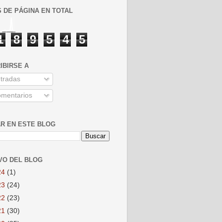
S DE PÁGINA EN TOTAL
1
8
9
5
4
5
IBIRSE A
tradas
mentarios
R EN ESTE BLOG
VO DEL BLOG
24
(1)
23
(24)
22
(23)
21
(30)