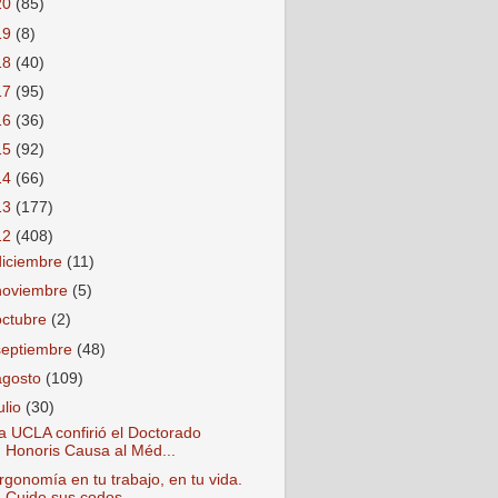
20
(85)
19
(8)
18
(40)
17
(95)
16
(36)
15
(92)
14
(66)
13
(177)
12
(408)
diciembre
(11)
noviembre
(5)
octubre
(2)
septiembre
(48)
agosto
(109)
ulio
(30)
a UCLA confirió el Doctorado
Honoris Causa al Méd...
rgonomía en tu trabajo, en tu vida.
Cuide sus codos