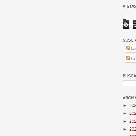
VISTA
5
SUSCR
En
Co
BUSCA
ARCHI
►
20
►
20
►
20
►
20