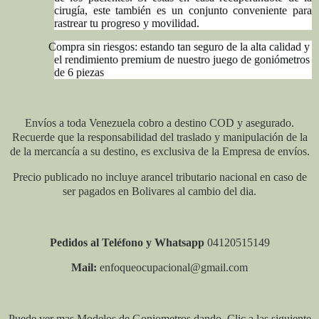
cirugía, este también es un conjunto conveniente para
rastrear tu progreso y movilidad.
Compra sin riesgos: estando tan seguro de la alta calidad y
el rendimiento premium de nuestro juego de goniómetros
de 6 piezas
Envíos a toda Venezuela cobro a destino COD y asegurado.
Recuerde que la responsabilidad del traslado y manipulación de la
de la mercancía a su destino, es exclusiva de la Empresa de envíos.
Precio publicado no incluye arancel tributario nacional en caso de
ser pagados en Bolivares al cambio del dia.
Pedidos al Teléfono y Whatsapp
04120515149
Mail:
enfoqueocupacional@gmail.com
Puede ver mas Modelos de Goniometros dando Clic a las siguiente