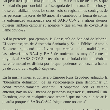
Lo peor de la pandemia ya ha pasado. Hace más de tres meses que
Sanidad dio por concluida la fase aguda de la misma. De hecho, ya
no se contabilizan todos los casos, solo se registran los contagios de
las personas mayores de 60 años. Ha cambiado la forma de contar
la enfermedad ocasionada por el SARS-CoV-2 y ahora algunos
quieren también cambiar su nombre y que en vez de covid-19 se
llame covid-22.
Así lo pretende, por ejemplo, la Consejería de Sanidad de Madrid.
El viceconsejero de Asistencia Sanitaria y Salud Pública, Antonio
Zapatero argumentó que el virus que circula en la actualidad, con
las subvariantes BA.4 y BA.5 de ómicron, es muy diferente al
original, al SARS-COV-2 detectado en la ciudad china de Wuhan.
La enfermedad es distinta por lo que “podemos comenzar a hablar
ya de covid-22”, explicó Zapatero.
En la misma línea, el consejero Enrique Ruiz Escudero aplaudió la
“buenísima definición” de su viceconsejero para denominar un
covid “completamente distinto”. "Comparado con el verano
anterior, hay un 65% menos de personas ingresadas", subrayó Ruiz
Escudero, que en cualquier caso recordó que no hay que bajar la
guardia porque el SARs-CoV-2 "sigue entre nosotros".