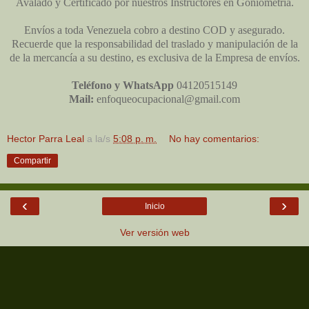
Avalado y Certificado por nuestros Instructores en Goniometría.
Envíos a toda Venezuela cobro a destino COD y asegurado.
Recuerde que la responsabilidad del traslado y manipulación de la
de la mercancía a su destino, es exclusiva de la Empresa de envíos.
Teléfono
y WhatsApp
04120515149
Mail:
enfoqueocupacional@gmail.com
Hector Parra Leal
a la/s
5:08 p. m.
No hay comentarios:
Compartir
‹
›
Inicio
Ver versión web