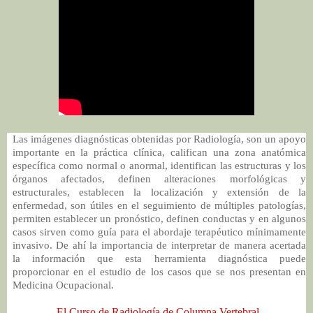
Las imágenes diagnósticas obtenidas por Radiología, son un apoyo
importante en la práctica clínica, califican una zona anatómica
específica como normal o anormal, identifican las estructuras y los
órganos afectados, definen alteraciones morfológicas y
estructurales, establecen la localización y extensión de la
enfermedad, son útiles en el seguimiento de múltiples patologías,
permiten establecer un pronóstico, definen conductas y en algunos
casos sirven como guía para el abordaje terapéutico mínimamente
invasivo. De ahí la importancia de interpretar de manera acertada
la información que esta herramienta diagnóstica puede
proporcionar en el estudio de los casos que se nos presentan en
Medicina Ocupacional.
El Curso de Radiología de Columna Vertebral