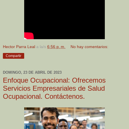
Hector Parra Leal
a la/s
6:56 p. m.
No hay comentarios:
Compartir
DOMINGO, 23 DE ABRIL DE 2023
Enfoque Ocupacional: Ofrecemos
Servicios Empresariales de Salud
Ocupacional. Contáctenos.