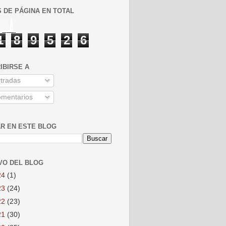
S DE PÁGINA EN TOTAL
1
8
9
5
2
6
IBIRSE A
tradas
mentarios
R EN ESTE BLOG
VO DEL BLOG
24
(1)
23
(24)
22
(23)
21
(30)