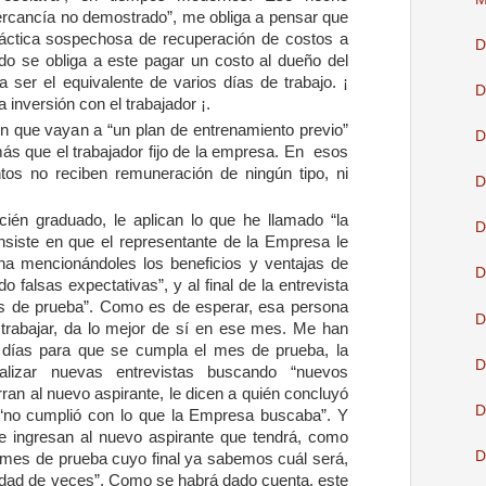
ercancía no demostrado”, me obliga a pensar que
ráctica sospechosa de recuperación de costos a
D
ando se obliga a este pagar un costo al dueño del
a ser el equivalente de varios días de trabajo. ¡
D
inversión con el trabajador ¡.
n que vayan a “un plan de entrenamiento previo”
D
más que el trabajador fijo de la empresa. En
esos
tos no reciben remuneración de ningún tipo, ni
D
ecién graduado, le aplican lo que he llamado “la
D
nsiste en que el representante de la Empresa le
iona mencionándoles los beneficios y ventajas de
D
o falsas expectativas”, y al final de la entrevista
es de prueba”. Como es de esperar, esa persona
D
trabajar, da lo mejor de sí en ese mes. Me han
 días para que se cumpla el mes de prueba, la
D
lizar nuevas entrevistas buscando “nuevos
ran al nuevo aspirante, le dicen a quién concluyó
D
no cumplió con lo que la Empresa buscaba”. Y
..e ingresan al nuevo aspirante que tendrá, como
D
u mes de prueba cuyo final ya sabemos cuál será,
antidad de veces”. Como se habrá dado cuenta, este