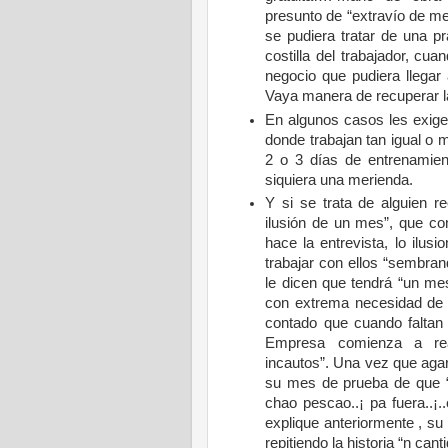
presunto de “extravío de m
se pudiera tratar de una p
costilla del trabajador, cu
negocio que pudiera llegar 
Vaya manera de recuperar la 
En algunos casos les exige
donde trabajan tan igual o 
2 o 3 días de entrenamien
siquiera una merienda.
Y si se trata de alguien r
ilusión de un mes”, que co
hace la entrevista, lo ilus
trabajar con ellos “sembrand
le dicen que tendrá “un m
con extrema necesidad de 
contado que cuando faltan
Empresa comienza a rea
incautos”. Una vez que agar
su mes de prueba de que “
chao pescao..¡ pa fuera..¡
explique anteriormente , s
repitiendo la historia “n c