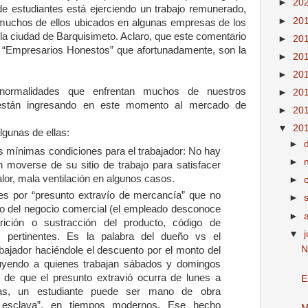
►
20
de estudiantes está ejerciendo un trabajo remunerado,
►
20
muchos de ellos ubicados en algunas empresas de los
a ciudad de Barquisimeto. Aclaro, que este comentario
►
20
os “Empresarios Honestos” que afortunadamente, son la
►
20
►
20
normalidades que enfrentan muchos de nuestros
►
20
e están ingresando en este momento al mercado de
►
20
▼
20
lgunas de ellas:
►
s mínimas condiciones para el trabajador: No hay
►
n moverse de su sitio de trabajo para satisfacer
lor, mala ventilación en algunos casos.
►
es por “presunto extravío de mercancía” que no
►
o del negocio comercial (el empleado desconoce
►
rición o sustracción del producto, código de
▼
es pertinentes. Es la palabra del dueño vs el
N
rabajador haciéndole el descuento por el monto del
luyendo a quienes trabajan sábados y domingos
 de que el presunto extravió ocurra de lunes a
E
ras, un estudiante puede ser mano de obra
 esclava”, en tiempos modernos. Ese hecho
M