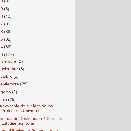
20
(85)
19
(8)
18
(40)
17
(95)
16
(36)
15
(92)
14
(66)
13
(177)
diciembre
(2)
noviembre
(3)
octubre
(1)
septiembre
(29)
agosto
(5)
junio
(25)
ueva tabla de sueldos de los
Profesores Universit...
mpresario Deshonesto: ! Con mis
Estudiantes No te...
anual Básico de Prevención de