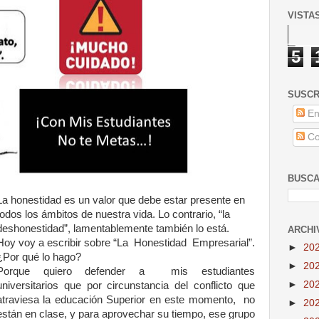
VISTA
5
SUSCR
En
Co
BUSCA
L
a honestidad es un valor que debe estar presente en
todos los ámbitos de nuestra vida. Lo contrario, “la
deshonestidad”, lamentablemente también lo está.
ARCHI
Hoy voy a escribir sobre “La Honestidad Empresarial”.
►
20
¿Por qué lo hago?
►
20
Porque quiero defender a mis estudiantes
►
20
universitarios que por circunstancia del conflicto que
atraviesa la educación Superior en este momento, no
►
20
están en clase, y para aprovechar su tiempo, ese grupo