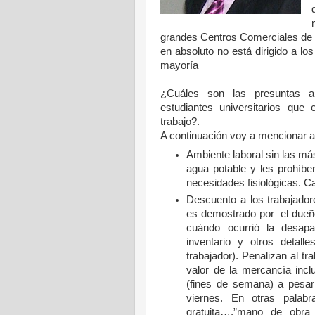
grandes Centros Comerciales de l
en absoluto no está dirigido a l
mayoría
¿Cuáles son las presuntas a
estudiantes universitarios qu
trabajo?.
A continuación voy a mencionar a
Ambiente laboral sin las má
agua potable y les prohíbe
necesidades fisiológicas. Ca
Descuento a los trabajador
es demostrado por
el dueñ
cuándo ocurrió la desapa
inventario y otros detall
trabajador). Penalizan al t
valor de la mercancía inc
(fines de semana) a pesar
viernes. En otras palab
gratuita….”mano de obra