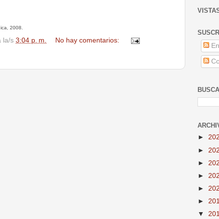
VISTA
ica, 2008.
SUSCR
a la/s
3:04 p. m.
No hay comentarios:
En
Co
BUSCA
ARCHI
►
20
►
20
►
20
►
20
►
20
►
20
▼
20