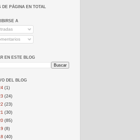
S DE PÁGINA EN TOTAL
IBIRSE A
tradas
mentarios
R EN ESTE BLOG
VO DEL BLOG
24
(1)
23
(24)
22
(23)
21
(30)
20
(85)
19
(8)
18
(40)