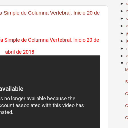
►
►
a Simple de Columna Vertebral. Inicio 20 de
►
►
►
j
ía Simple de Columna Vertebral. Inicio 20 de
►
►
abril de 2018
►
▼
M
S
C
C
C