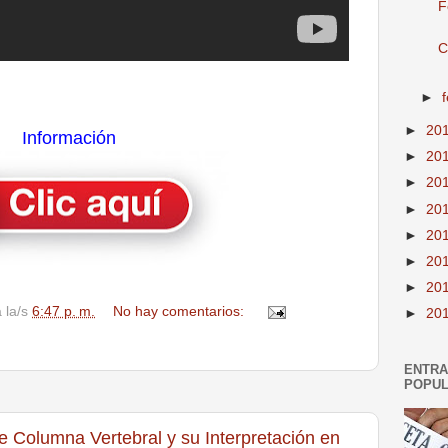
F
C
►
►
20
Información
►
20
►
20
►
20
►
20
►
20
►
20
a la/s
6:47 p. m.
No hay comentarios:
►
20
ENTR
POPU
e Columna Vertebral y su Interpretación en