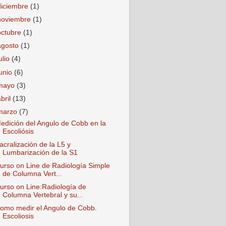
diciembre
(1)
noviembre
(1)
octubre
(1)
agosto
(1)
ulio
(4)
junio
(6)
mayo
(3)
abril
(13)
marzo
(7)
edición del Angulo de Cobb en la
Escoliósis
acralización de la L5 y
Lumbarización de la S1
urso on Line de Radiología Simple
de Columna Vert...
urso on Line:Radiología de
Columna Vertebral y su...
omo medir el Angulo de Cobb.
Escoliosis