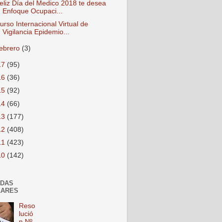
eliz Día del Medico 2018 te desea
Enfoque Ocupaci...
urso Internacional Virtual de
Vigilancia Epidemio...
febrero
(3)
17
(95)
16
(36)
15
(92)
14
(66)
13
(177)
12
(408)
11
(423)
10
(142)
ADAS
LARES
Reso
lució
n Nº