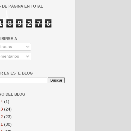
S DE PÁGINA EN TOTAL
1
8
9
2
7
5
IBIRSE A
tradas
mentarios
R EN ESTE BLOG
VO DEL BLOG
24
(1)
23
(24)
22
(23)
21
(30)