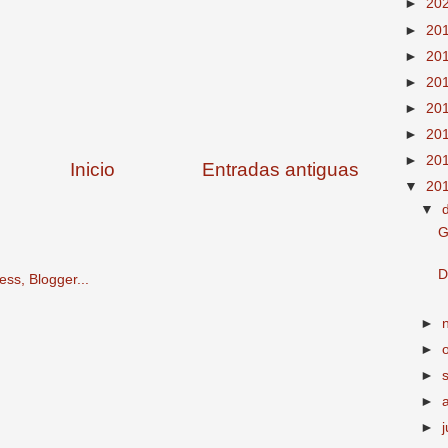
►
20
►
20
►
20
►
20
►
20
►
20
►
20
Inicio
Entradas antiguas
▼
20
▼
G
D
►
►
►
►
►