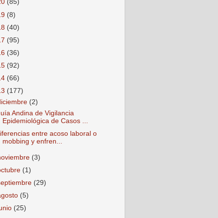
20
(85)
19
(8)
18
(40)
17
(95)
16
(36)
15
(92)
14
(66)
13
(177)
diciembre
(2)
uía Andina de Vigilancia
Epidemiológica de Casos ...
iferencias entre acoso laboral o
mobbing y enfren...
noviembre
(3)
octubre
(1)
septiembre
(29)
agosto
(5)
junio
(25)