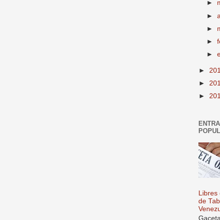
►
►
►
►
►
►
20
►
20
►
20
ENTR
POPU
Libres
de Tab
Venezu
Gaceta