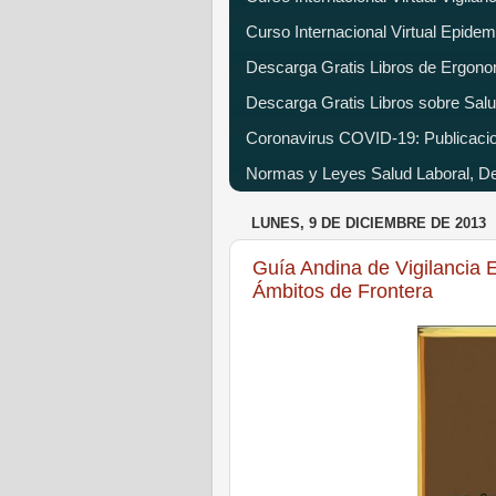
Curso Internacional Virtual Epide
Descarga Gratis Libros de Ergono
Descarga Gratis Libros sobre Salu
Coronavirus COVID-19: Publicacion
Normas y Leyes Salud Laboral, Dec
LUNES, 9 DE DICIEMBRE DE 2013
Guía Andina de Vigilancia 
Ámbitos de Frontera