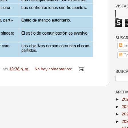
VISTA
5
SUSCR
En
Co
a la/s
10:38 p. m.
No hay comentarios:
BUSCA
ARCHI
►
20
►
20
►
20
►
20