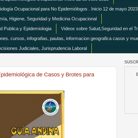
miología Ocupacional para No Epidemiólogos . Inicio 12 de mayo 2023
mía, Higiene, Seguridad y Medicina Ocupacional
d Publica y Epidemiologia
Videos sobre Salud,Seguridad en el T
es. cursos, infografias, pautas, informacion geografica casos y mu
isiones Judiciales, Jurisprudencia Laboral
SUSCR
Epidemiológica de Casos y Brotes para