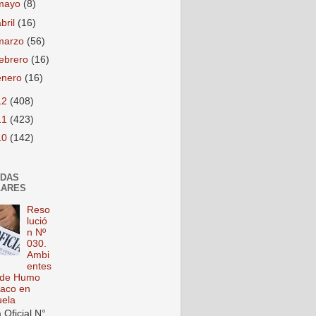
mayo
(8)
abril
(16)
marzo
(56)
febrero
(16)
enero
(16)
12
(408)
11
(423)
10
(142)
ADAS
LARES
Reso
lució
n Nº
030.
Ambi
entes
 de Humo
aco en
ela
 Oficial N°