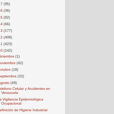
17
(95)
16
(36)
15
(92)
14
(66)
13
(177)
12
(408)
11
(423)
10
(142)
diciembre
(1)
noviembre
(42)
octubre
(18)
septiembre
(32)
agosto
(49)
elefono Celular y Accidentes en
Venezuela
a Vigilancia Epidemiológica
Ocupacional
efinición de Higiene Industrial