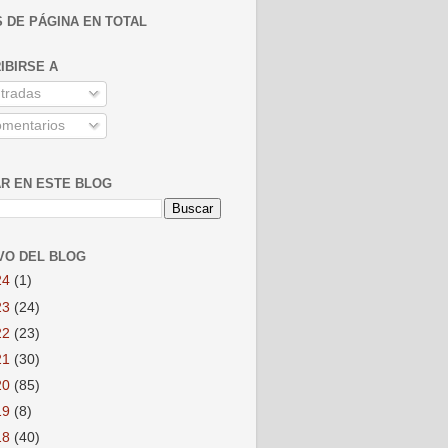
S DE PÁGINA EN TOTAL
IBIRSE A
tradas
mentarios
R EN ESTE BLOG
VO DEL BLOG
24
(1)
23
(24)
22
(23)
21
(30)
20
(85)
19
(8)
18
(40)