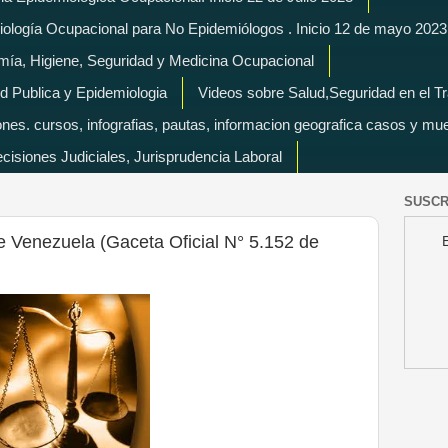
miología Ocupacional para No Epidemiólogos . Inicio 12 de mayo 2023
mía, Higiene, Seguridad y Medicina Ocupacional
d Publica y Epidemiologia
Videos sobre Salud,Seguridad en el T
es. cursos, infografias, pautas, informacion geografica casos y mu
isiones Judiciales, Jurisprudencia Laboral
SUSCR
e Venezuela (Gaceta Oficial N° 5.152 de