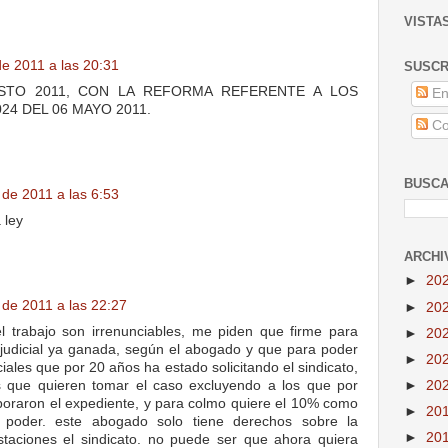
VISTA
de 2011 a las 20:31
SUSCR
STO 2011, CON LA REFORMA REFERENTE A LOS
En
24 DEL 06 MAYO 2011.
Co
BUSCA
 de 2011 a las 6:53
 ley
ARCHI
►
20
 de 2011 a las 22:27
►
20
l trabajo son irrenunciables, me piden que firme para
►
20
judicial ya ganada, según el abogado y que para poder
►
20
iales que por 20 años ha estado solicitando el sindicato,
s que quieren tomar el caso excluyendo a los que por
►
20
aboraron el expediente, y para colmo quiere el 10% como
►
20
poder. este abogado solo tiene derechos sobre la
►
20
taciones el sindicato. no puede ser que ahora quiera