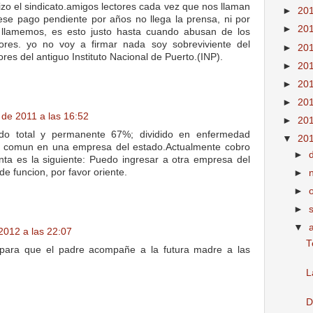
hizo el sindicato.amigos lectores cada vez que nos llaman
►
20
ese pago pendiente por años no llega la prensa, ni por
►
20
s llamemos, es esto justo hasta cuando abusan de los
ores. yo no voy a firmar nada soy sobreviviente del
►
20
res del antiguo Instituto Nacional de Puerto.(INP).
►
20
►
20
►
20
 de 2011 a las 16:52
►
20
ado total y permanente 67%; dividido en enfermedad
▼
20
 comun en una empresa del estado.Actualmente cobro
►
unta es la siguiente: Puedo ingresar a otra empresa del
de funcion, por favor oriente.
►
►
►
▼
2012 a las 22:07
T
 para que el padre acompañe a la futura madre a las
L
D