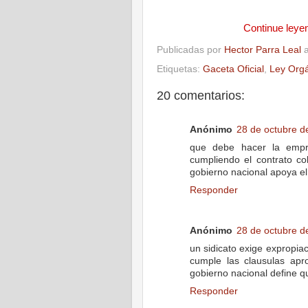
Continue leye
Publicadas por
Hector Parra Leal
Etiquetas:
Gaceta Oficial
,
Ley Org
20 comentarios:
Anónimo
28 de octubre d
que debe hacer la empre
cumpliendo el contrato c
gobierno nacional apoya el
Responder
Anónimo
28 de octubre d
un sidicato exige expropi
cumple las clausulas apr
gobierno nacional define q
Responder