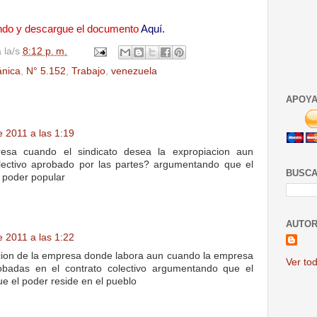
ndo y descargue el documento
Aquí.
a la/s
8:12 p. m.
ánica
,
N° 5.152
,
Trabajo
,
venezuela
APOYA
e 2011 a las 1:19
sa cuando el sindicato desea la expropiacion aun
olectivo aprobado por las partes? argumentando que el
BUSCA
 poder popular
AUTOR
e 2011 a las 1:22
acion de la empresa donde labora aun cuando la empresa
Ver tod
obadas en el contrato colectivo argumentando que el
ue el poder reside en el pueblo