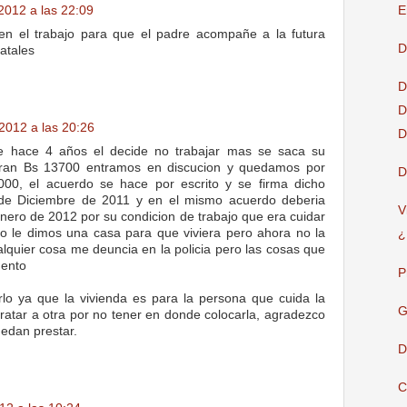
E
2012 a las 22:09
 en el trabajo para que el padre acompañe a la futura
D
atales
D
D
2012 a las 20:26
D
e hace 4 años el decide no trabajar mas se saca su
 eran Bs 13700 entramos en discucion y quedamos por
D
0, el acuerdo se hace por escrito y se firma dicho
 de Diciembre de 2011 y en el mismo acuerdo deberia
V
Enero de 2012 por su condicion de trabajo que era cuidar
o le dimos una casa para que viviera pero ahora no la
¿
lquier cosa me deuncia en la policia pero las cosas que
mento
P
lo ya que la vivienda es para la persona que cuida la
G
ratar a otra por no tener en donde colocarla, agradezco
edan prestar.
D
C