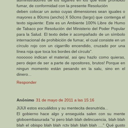
administradores de los lugares en los que esté prohibido
fumar, de conformidad con la presente Resolución
deben colocar un aviso cuyas dimensiones sean iguales o
mayores a 80cms (ancho) X 50cms (largo) que contenga el
texto siguiente: Este es un Ambiente 100% Libre de Humo
de Tabaco por Resolución del Ministerio del Poder Popular
para la Salud. El texto debe ir acompañado de un símbolo
internacional de prohibición de fumar, el cual consiste en un
círculo rojo con un cigarrillo encendido, cruzado por una
línea roja que toca los bordes del círculo".
noooooo indican el material, asi qeu hazlo como quieras,
pero dejen de ser a parte de opositores, brutos! Porque en
ningun momento están pesando en la salu, sino en el
dinero...
Responder
Anónimo
31 de mayo de 2011 a las 15:16
JIJIJI estos escuálidos y su mentecita desnutrida...
El gobierno hace algo y enseguida salen con su mente
globoembasurada "si pero blah blah delincuencia, blah blah
blah el obispo blah blah rctv blah blah blah ...." Qué gusto