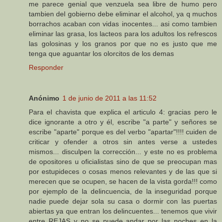
me parece genial que venzuela sea libre de humo pero
tambien del gobierno debe eliminar el alcohol, ya q muchos
borrachos acaban con vidas inocentes... asi como tambien
eliminar las grasa, los lacteos para los adultos los refrescos
las golosinas y los granos por que no es justo que me
tenga que aguantar los olorcitos de los demas
Responder
Anónimo
1 de junio de 2011 a las 11:52
Para el chavista que explica el articulo 4: gracias pero le
dice ignorante a otro y él, escribe "a parte" y señores se
escribe "aparte" porque es del verbo "apartar"!!!! cuiden de
criticar y ofender a otros sin antes verse a ustedes
mismos... disculpen la corrección... y este no es problema
de opositores u oficialistas sino de que se preocupan mas
por estupideces o cosas menos relevantes y de las que si
merecen que se ocupen, se hacen de la vista gorda!!! como
por ejemplo de la delincuencia, de la inseguridad porque
nadie puede dejar sola su casa o dormir con las puertas
abiertas ya que entran los delincuentes... tenemos que vivir
entre REJAS y no se puede andar por las noches en la