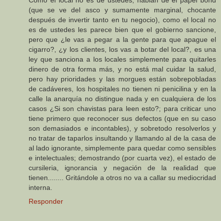
Como el local no es de ustedes, hablan de el papel bond
(que se ve del asco y sumamente marginal, chocante
después de invertir tanto en tu negocio), como el local no
es de ustedes les parece bien que el gobierno sancione,
pero que ¿le vas a pegar a la gente para que apague el
cigarro?, ¿y los clientes, los vas a botar del local?, es una
ley que sanciona a los locales simplemente para quitarles
dinero de otra forma más, y no está mal cuidar la salud,
pero hay prioridades y las morgues están sobrepobladas
de cadáveres, los hospitales no tienen ni penicilina y en la
calle la anarquía no distingue nada y en cualquiera de los
casos ¿Si son chavistas para leen esto?; para criticar uno
tiene primero que reconocer sus defectos (que en su caso
son demasiados e incontables), y sobretodo resolverlos y
no tratar de taparlos insultando y llamando al de la casa de
al lado ignorante, simplemente para quedar como sensibles
e intelectuales; demostrando (por cuarta vez), el estado de
cursileria, ignorancia y negación de la realidad que
tienen........ Gritándole a otros no va a callar su mediocridad
interna.
Responder