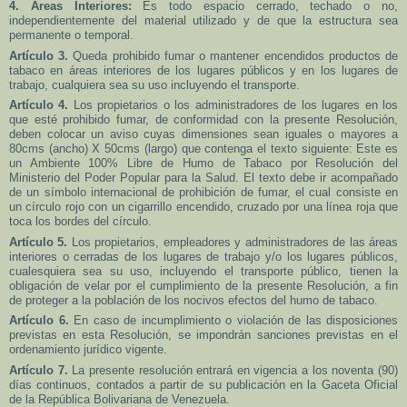
4. Áreas Interiores:
Es todo espacio cerrado, techado o no,
independientemente del material utilizado y de que la estructura sea
permanente o temporal.
Artículo 3.
Queda prohibido fumar o mantener encendidos productos de
tabaco en áreas interiores de los lugares públicos y en los lugares de
trabajo, cualquiera sea su uso incluyendo el transporte.
Artículo 4.
Los propietarios o los administradores de los lugares en los
que esté prohibido fumar, de conformidad con la presente Resolución,
deben colocar un aviso cuyas dimensiones sean iguales o mayores a
80cms (ancho) X 50cms (largo) que contenga el texto siguiente: Este es
un Ambiente 100% Libre de Humo de Tabaco por Resolución del
Ministerio del Poder Popular para la Salud. El texto debe ir acompañado
de un símbolo internacional de prohibición de fumar, el cual consiste en
un círculo rojo con un cigarrillo encendido, cruzado por una línea roja que
toca los bordes del círculo.
Artículo 5.
Los propietarios, empleadores y administradores de las áreas
interiores o cerradas de los lugares de trabajo y/o los lugares públicos,
cualesquiera sea su uso, incluyendo el transporte público, tienen la
obligación de velar por el cumplimiento de la presente Resolución, a fin
de proteger a la población de los nocivos efectos del humo de tabaco.
Artículo 6.
En caso de incumplimiento o violación de las disposiciones
previstas en esta Resolución, se impondrán sanciones previstas en el
ordenamiento jurídico vigente.
Artículo 7.
La presente resolución entrará en vigencia a los noventa (90)
días continuos, contados a partir de su publicación en la Gaceta Oficial
de la República Bolivariana de Venezuela.