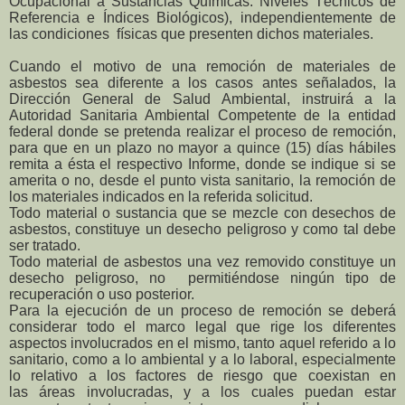
Ocupacional a Sustancias Químicas. Niveles
Técnicos de
Referencia e Índices Biológicos), independientemente de
las condiciones físicas
que presenten dichos materiales.
Cuando el motivo de una remoción de materiales de
asbestos sea diferente a los casos antes
señalados, la
Dirección General de Salud Ambiental, instruirá a la
Autoridad Sanitaria Ambiental
Competente de la entidad
federal donde se pretenda realizar el proceso de remoción,
para que en
un plazo no mayor a quince (15) días hábiles
remita a ésta el respectivo Informe, donde se indique
si se
amerita o no, desde el punto vista sanitario, la remoción de
los materiales indicados en la
referida solicitud.
Todo material o sustancia que se mezcle con desechos de
asbestos, constituye un desecho
peligroso y como tal debe
ser tratado.
Todo material de asbestos una vez removido constituye un
desecho peligroso, no permitiéndose
ningún tipo de
recuperación o uso posterior.
Para la ejecución de un proceso de remoción se deberá
considerar todo el marco legal que rige los
diferentes
aspectos involucrados en el mismo, tanto aquel referido a lo
sanitario, como a lo
ambiental y a lo laboral, especialmente
lo relativo a los factores de riesgo que coexistan en
las
áreas involucradas, y a los cuales puedan estar