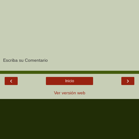
Escriba su Comentario
‹
›
Inicio
Ver versión web