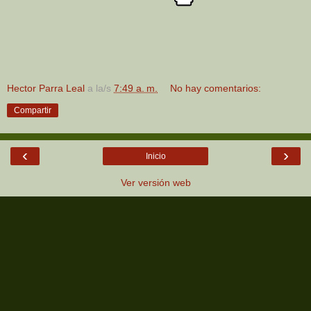
Hector Parra Leal
a la/s
7:49 a. m.
No hay comentarios:
Compartir
‹
›
Inicio
Ver versión web