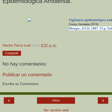
Epidemiológica Ambiental.
Vigilancia epidemiológica amb
Corey, Germán; ECO.
Metepec; ECO; 1987. 15 p. Tab
Hector Parra Leal
a la/s
9:37 p. m.
Compartir
No hay comentarios:
Publicar un comentario
Escriba su Comentario
‹
›
Inicio
Ver versión web