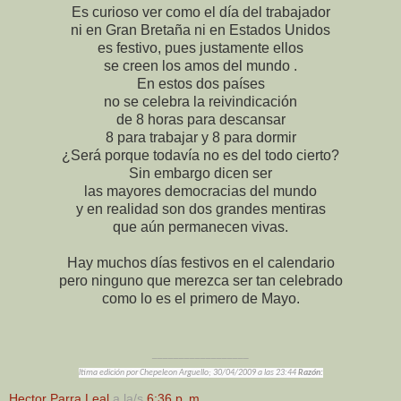
Es curioso ver como el día del trabajador
ni en Gran Bretaña ni en Estados Unidos
es festivo, pues justamente ellos
se creen los amos del mundo .
En estos dos países
no se celebra la reivindicación
de 8 horas para descansar
8 para trabajar y 8 para dormir
¿Será porque todavía no es del todo cierto?
Sin embargo dicen ser
las mayores democracias del mundo
y en realidad son dos grandes mentiras
que aún permanecen vivas.
Hay muchos días festivos en el calendario
pero ninguno que merezca ser tan celebrado
como lo es el primero de Mayo.
__________________
ltima edición por Chepeleon Arguello; 30/04/2009 a las
23:44
Razón:
Hector Parra Leal
a la/s
6:36 p. m.