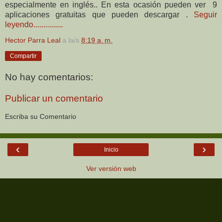
especialmente en inglés.. En esta ocasión pueden ver 9
aplicaciones gratuitas que pueden descargar .
Seguir
leyendo...............
Hector Parra Leal
a la/s
8:19 a. m.
Compartir
No hay comentarios:
Publicar un comentario
Escriba su Comentario
‹
›
Inicio
Ver versión web