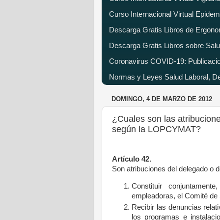
Curso Internacional Virtual Epide
Descarga Gratis Libros de Ergono
Descarga Gratis Libros sobre Salu
Coronavirus COVID-19: Publicacion
Normas y Leyes Salud Laboral, Dec
DOMINGO, 4 DE MARZO DE 2012
¿Cuales son las atribucion
según la LOPCYMAT?
Artículo 42.
Son atribuciones del delegado o 
Constituir conjuntament
empleadoras, el Comité de 
Recibir las denuncias relat
los programas e instalacio