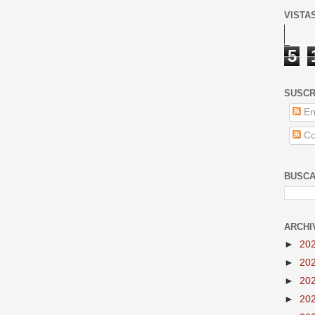
VISTA
5
SUSCR
En
Co
BUSCA
ARCHI
►
20
►
20
►
20
►
20