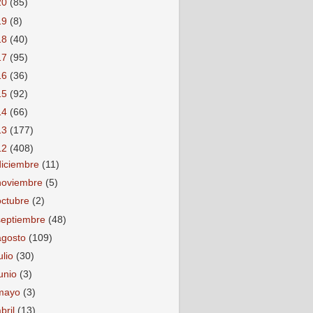
20
(85)
19
(8)
18
(40)
17
(95)
16
(36)
15
(92)
14
(66)
13
(177)
12
(408)
diciembre
(11)
noviembre
(5)
octubre
(2)
septiembre
(48)
agosto
(109)
ulio
(30)
junio
(3)
mayo
(3)
abril
(13)