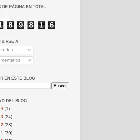
S DE PÁGINA EN TOTAL
1
8
9
8
1
6
IBIRSE A
tradas
mentarios
R EN ESTE BLOG
VO DEL BLOG
24
(1)
23
(24)
22
(23)
21
(30)