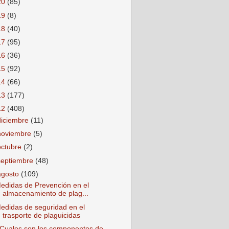
20
(85)
19
(8)
18
(40)
17
(95)
16
(36)
15
(92)
14
(66)
13
(177)
12
(408)
diciembre
(11)
noviembre
(5)
octubre
(2)
septiembre
(48)
agosto
(109)
edidas de Prevención en el
almacenamiento de plag...
edidas de seguridad en el
trasporte de plaguicidas
Cuales son los componentes de