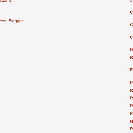
(Atom)
C
C
C
D
R
E
P
R
R
R
P
N
R