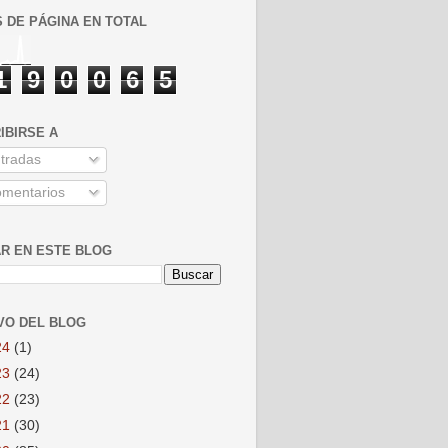
S DE PÁGINA EN TOTAL
1
9
0
0
6
5
IBIRSE A
tradas
mentarios
R EN ESTE BLOG
VO DEL BLOG
24
(1)
23
(24)
22
(23)
21
(30)