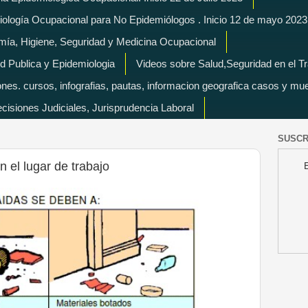
miología Ocupacional para No Epidemiólogos . Inicio 12 de mayo 2023
mía, Higiene, Seguridad y Medicina Ocupacional
d Publica y Epidemiologia
Videos sobre Salud,Seguridad en el T
es. cursos, infografias, pautas, informacion geografica casos y mu
isiones Judiciales, Jurisprudencia Laboral
SUSCR
n el lugar de trabajo