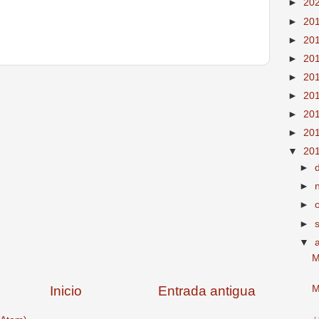
►
20
►
20
►
20
►
20
►
20
►
20
►
20
►
20
▼
20
►
►
►
►
▼
M
M
Inicio
Entrada antigua
¿