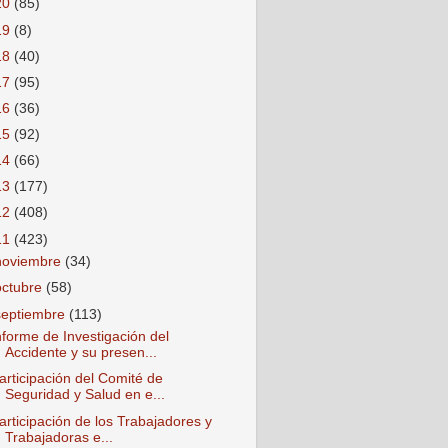
20
(85)
19
(8)
18
(40)
17
(95)
16
(36)
15
(92)
14
(66)
13
(177)
12
(408)
11
(423)
noviembre
(34)
octubre
(58)
septiembre
(113)
nforme de Investigación del
Accidente y su presen...
articipación del Comité de
Seguridad y Salud en e...
articipación de los Trabajadores y
Trabajadoras e...