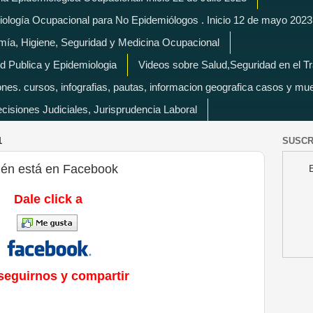
miología Ocupacional para No Epidemiólogos . Inicio 12 de mayo 2023
mía, Higiene, Seguridad y Medicina Ocupacional
d Publica y Epidemiologia
Videos sobre Salud,Seguridad en el T
es. cursos, infografias, pautas, informacion geografica casos y mu
isiones Judiciales, Jurisprudencia Laboral
1
SUSCR
ién está en Facebook
Dale click a
seguirnos y compartir