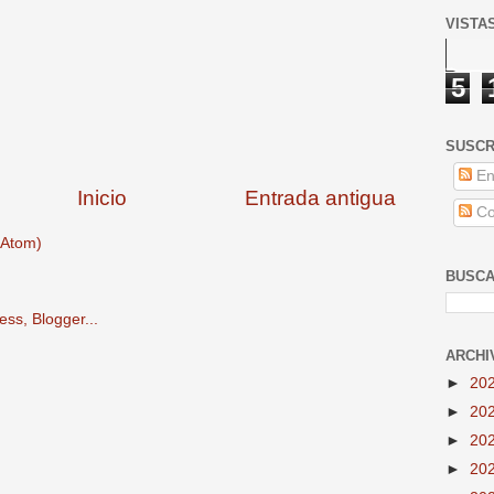
VISTA
5
SUSCR
En
Inicio
Entrada antigua
Co
(Atom)
BUSCA
ARCHI
►
20
►
20
►
20
►
20