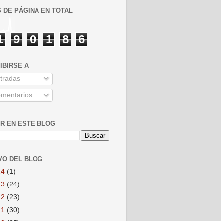
S DE PÁGINA EN TOTAL
1
9
0
1
8
6
IBIRSE A
tradas
mentarios
R EN ESTE BLOG
VO DEL BLOG
24
(1)
23
(24)
22
(23)
21
(30)